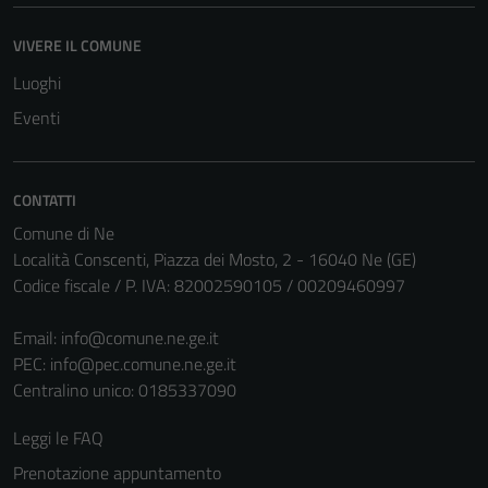
VIVERE IL COMUNE
Luoghi
Eventi
CONTATTI
Comune di Ne
Località Conscenti, Piazza dei Mosto, 2 - 16040 Ne (GE)
Tecnici
Codice fiscale / P. IVA: 82002590105 / 00209460997
Questi cookie
sono necessari
Email:
info@comune.ne.ge.it
per il
PEC:
info@pec.comune.ne.ge.it
funzionamento
Centralino unico: 0185337090
del sito e non
Leggi le FAQ
possono
essere
Prenotazione appuntamento