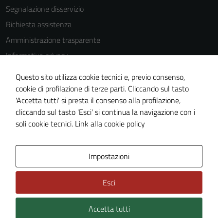
disabilitati.
Segnalazione disservizio
Questi cookie
Richiesta assistenza
non raccolgono
informazioni
Amministrazione trasparente
personali.
Informativa privacy
Cookie Policy
Questo sito utilizza cookie tecnici e, previo consenso,
Note legali
cookie di profilazione di terze parti. Cliccando sul tasto
'Accetta tutti' si presta il consenso alla profilazione,
Dichiarazione di accessibilità
cliccando sul tasto 'Esci' si continua la navigazione con i
Piano di miglioramento del sito
soli cookie tecnici.
Link alla cookie policy
Area Privata
Impostazioni
Esci
Accetta tutti
Credits: ©
Technical Design s.r.l.