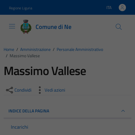
Vai ai contenuti
Vai al footer
ITA
Regione Liguria
Lingua attiva:
Comune di Ne
Home
/
Amministrazione
/
Personale Amministrativo
/
Massimo Vallese
Massimo Vallese
Condividi
Vedi azioni
INDICE DELLA PAGINA
Incarichi