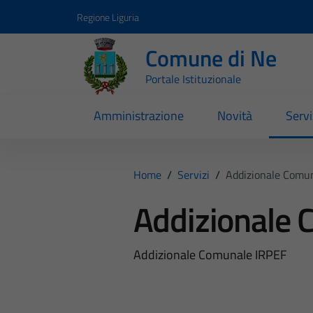
Vai ai contenuti
Vai al footer
Regione Liguria
Comune di Ne
Portale Istituzionale
Amministrazione
Novità
Servi
Home
/
Servizi
/
Addizionale Comu
Addizionale 
Addizionale Comunale IRPEF