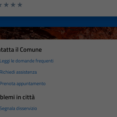
a 1 stelle su 5
luta 2 stelle su 5
Valuta 3 stelle su 5
Valuta 4 stelle su 5
Valuta 5 stelle su 5
tatta il Comune
Leggi le domande frequenti
Richiedi assistenza
Prenota appuntamento
blemi in città
Segnala disservizio