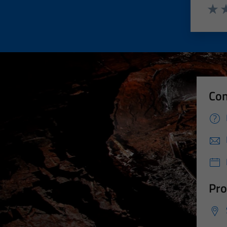
Valut
Va
Con
Pro