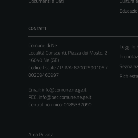
Documenti e Dati
Cultura 
Educazio
CONTATTI
Comune di Ne
Leggi le
Località Conscenti, Piazza dei Mosto, 2 -
Prenota
16040 Ne (GE)
Segnalazi
Codice fiscale / P. IVA: 82002590105 /
00209460997
Richiest
Email:
info@comune.ne.ge.it
PEC:
info@pec.comune.ne.ge.it
Centralino unico: 0185337090
Area Privata