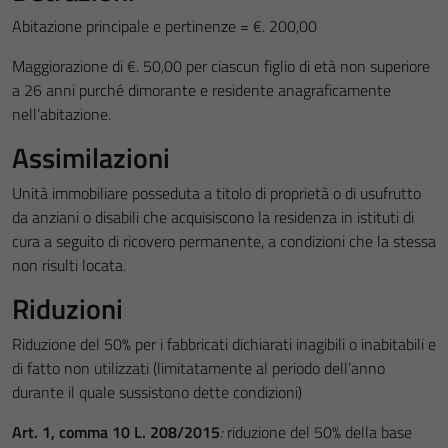
per il
Abitazione principale e pertinenze = €. 200,00
funzionamento
del sito e non
Maggiorazione di €. 50,00 per ciascun figlio di età non superiore
possono
a 26 anni purché dimorante e residente anagraficamente
essere
nell’abitazione.
disabilitati.
Assimilazioni
Questi cookie
non raccolgono
Unità immobiliare posseduta a titolo di proprietà o di usufrutto
informazioni
da anziani o disabili che acquisiscono la residenza in istituti di
personali.
cura a seguito di ricovero permanente, a condizioni che la stessa
non risulti locata.
Riduzioni
Riduzione del 50% per i fabbricati dichiarati inagibili o inabitabili e
di fatto non utilizzati (limitatamente al periodo dell’anno
durante il quale sussistono dette condizioni)
Art. 1, comma 10 L. 208/2015
:
riduzione del 50% della base