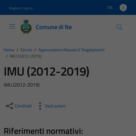
Vai ai contenuti
Vai al footer
ITA
Regione Liguria
Lingua attiva:
Comune di Ne
Home
/
Servizi
/
Approvazione Aliquote E Regolamenti
/
IMU (2012-2019)
IMU (2012-2019)
IMU (2012-2019)
Condividi
Vedi azioni
Riferimenti normativi: