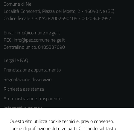
Comune di Ne
Località Conscenti, Piazza dei Mosto, 2 - 16040 Ne (GE)
Codice fiscale / P. IVA: 82002590105 / 00209460997
Email:
info@comune.ne.ge.it
PEC:
info@pec.comune.ne.ge.it
Centralino unico: 0185337090
Leggi le FAQ
Prenotazione appuntamento
Segnalazione disservizio
Richiesta assistenza
Amministrazione trasparente
Informativa privacy
Cookie Policy
Questo sito utilizza cookie tecnici e, previo consenso,
Note legali
cookie di profilazione di terze parti. Cliccando sul tasto