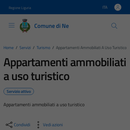
Vai ai contenuti
Vai al footer
ITA
Regione Liguria
Lingua attiva:
Comune di Ne
Home
/
Servizi
/
Turismo
/
Appartamenti Ammobiliati A Uso Turistico
Appartamenti ammobiliati
a uso turistico
Servizio attivo
Appartamenti ammobiliati a uso turistico
Condividi
Vedi azioni