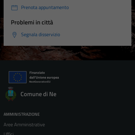
Prenota appuntamento
Problemi in città
Segnala disservizio
Tecnici
Questi cookie
Comune di Ne
sono necessari
per il
funzionamento
AMMINISTRAZIONE
del sito e non
Aree Amministrative
possono
essere
Uffici