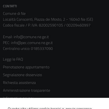
CONTATTI
Comune di Ne
Località Conscenti, Piazza dei Mosto, 2 - 16040 Ne (GE)
Codice fiscale / P. IVA: 82002590105 / 00209460997
Email:
info@comune.ne.ge.it
PEC:
info@pec.comune.ne.ge.it
Centralino unico: 0185337090
Leggi le FAQ
Prenotazione appuntamento
Segnalazione disservizio
Richiesta assistenza
Amministrazione trasparente
Informativa privacy
Cookie Policy
Questo sito utilizza cookie tecnici e, previo consenso,