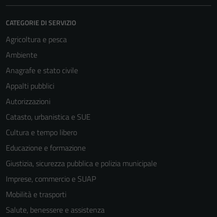
sono necessari
per il
CATEGORIE DI SERVIZIO
funzionamento
del sito e non
Agricoltura e pesca
possono
Ambiente
essere
Anagrafe e stato civile
disabilitati.
Questi cookie
Appalti pubblici
non raccolgono
Autorizzazioni
informazioni
Catasto, urbanistica e SUE
personali.
Cultura e tempo libero
Educazione e formazione
Giustizia, sicurezza pubblica e polizia municipale
Imprese, commercio e SUAP
Mobilità e trasporti
Salute, benessere e assistenza