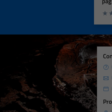
pag
Valut
Va
Con
Pro