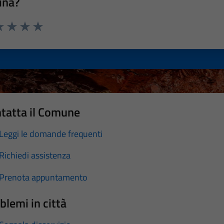
ina?
a 1 stelle su 5
luta 2 stelle su 5
Valuta 3 stelle su 5
Valuta 4 stelle su 5
Valuta 5 stelle su 5
tatta il Comune
Leggi le domande frequenti
Richiedi assistenza
Prenota appuntamento
blemi in città