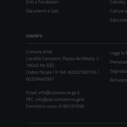
Enti e Fondazioni
Catasto,
Documenti e Dati
Cultura 
Educazio
CONTATTI
Comune di Ne
Leggi le
Località Conscenti, Piazza dei Mosto, 2 -
Prenota
16040 Ne (GE)
Segnalazi
Codice fiscale / P. IVA: 82002590105 /
00209460997
Richiest
Email:
info@comune.ne.ge.it
PEC:
info@pec.comune.ne.ge.it
Centralino unico: 0185337090