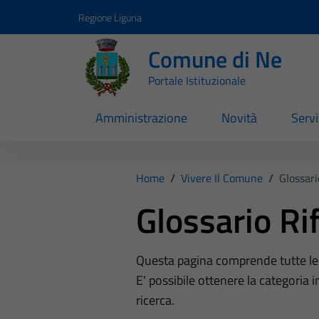
Vai ai contenuti
Vai al footer
Regione Liguria
Comune di Ne
Portale Istituzionale
Amministrazione
Novità
Servi
Home
/
Vivere Il Comune
/
Glossari
Glossario Rif
Questa pagina comprende tutte le ca
E' possibile ottenere la categoria i
ricerca.