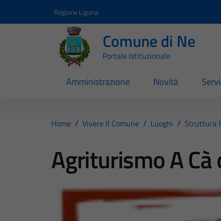
Vai ai contenuti
Vai al footer
Regione Liguria
Comune di Ne
Portale Istituzionale
Amministrazione
Novità
Servi
Home
/
Vivere Il Comune
/
Luoghi
/
Struttura 
Agriturismo A Cà