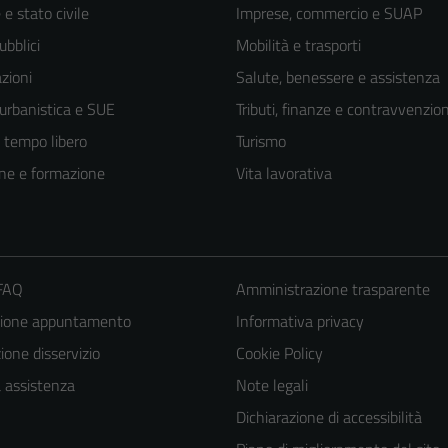
e stato civile
Imprese, commercio e SUAP
ubblici
Mobilità e trasporti
zioni
Salute, benessere e assistenza
 urbanistica e SUE
Tributi, finanze e contravvenzion
e tempo libero
Turismo
ne e formazione
Vita lavorativa
 FAQ
Amministrazione trasparente
zione appuntamento
Informativa privacy
Tecnici
Questi cookie
one disservizio
Cookie Policy
sono necessari
a assistenza
Note legali
per il
Dichiarazione di accessibilità
funzionamento