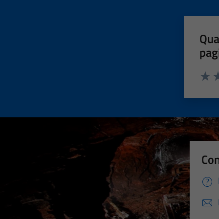
Qua
pag
Valut
Va
Con