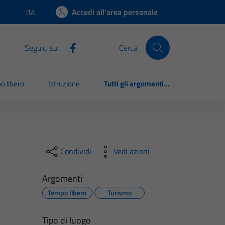
Accedi all'area personale
ITA
Lingua attiva:
Seguici su:
Cerca
o libero
Istruzione
Tutti gli argomenti...
Condividi
Vedi azioni
Argomenti
Tempo libero
Turismo
Tipo di luogo