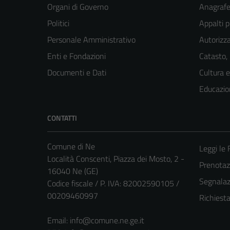
Organi di Governo
Anagrafe 
Politici
Appalti p
Personale Amministrativo
Autorizza
Enti e Fondazioni
Catasto,
Documenti e Dati
Cultura 
Educazio
CONTATTI
Comune di Ne
Leggi le
Località Conscenti, Piazza dei Mosto, 2 -
Prenota
16040 Ne (GE)
Segnalazi
Codice fiscale / P. IVA: 82002590105 /
00209460997
Richiest
Email:
info@comune.ne.ge.it