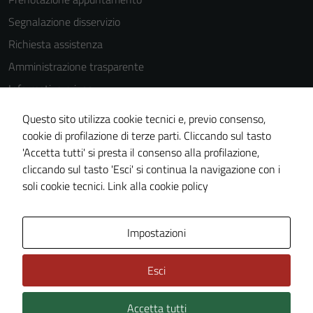
Segnalazione disservizio
Richiesta assistenza
Amministrazione trasparente
Informativa privacy
Cookie Policy
Questo sito utilizza cookie tecnici e, previo consenso,
Note legali
cookie di profilazione di terze parti. Cliccando sul tasto
'Accetta tutti' si presta il consenso alla profilazione,
Dichiarazione di accessibilità
cliccando sul tasto 'Esci' si continua la navigazione con i
Piano di miglioramento del sito
soli cookie tecnici.
Link alla cookie policy
Area Privata
Impostazioni
Esci
Accetta tutti
Credits: ©
Technical Design s.r.l.