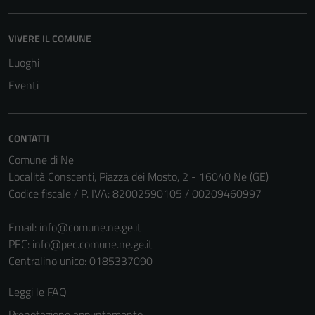
disabilitati.
Questi cookie
VIVERE IL COMUNE
non raccolgono
informazioni
Luoghi
personali.
Eventi
CONTATTI
Comune di Ne
Località Conscenti, Piazza dei Mosto, 2 - 16040 Ne (GE)
Codice fiscale / P. IVA: 82002590105 / 00209460997
Email:
info@comune.ne.ge.it
PEC:
info@pec.comune.ne.ge.it
Centralino unico: 0185337090
Leggi le FAQ
Prenotazione appuntamento