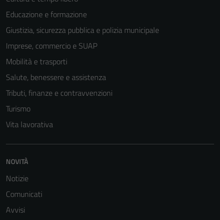
Educazione e formazione
Giustizia, sicurezza pubblica e polizia municipale
Imprese, commercio e SUAP
Mobilità e trasporti
Salute, benessere e assistenza
Tributi, finanze e contravvenzioni
Turismo
Vita lavorativa
Tecnici
Questi cookie
sono necessari
NOVITÀ
per il
Notizie
funzionamento
del sito e non
Comunicati
possono
Avvisi
essere