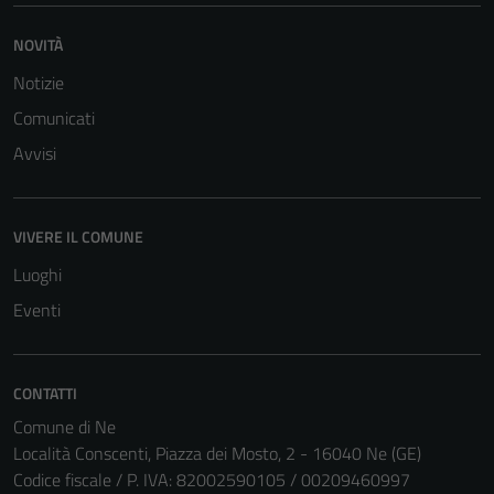
NOVITÀ
Notizie
Comunicati
Tecnici
Avvisi
Questi cookie
sono necessari
per il
VIVERE IL COMUNE
funzionamento
del sito e non
Luoghi
possono
Eventi
essere
disabilitati.
Questi cookie
CONTATTI
non raccolgono
Comune di Ne
informazioni
Località Conscenti, Piazza dei Mosto, 2 - 16040 Ne (GE)
personali.
Codice fiscale / P. IVA: 82002590105 / 00209460997