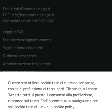
Email:
info@comune.ne.ge.it
PEC:
info@pec.comune.ne.ge.it
Centralino unico: 0185337090
Leggi le FAQ
Prenotazione appuntamento
Segnalazione disservizio
Richiesta assistenza
Amministrazione trasparente
Informativa privacy
Cookie Policy
Questo sito utilizza cookie tecnici e, previo consenso,
Note legali
cookie di profilazione di terze parti. Cliccando sul tasto
'Accetta tutti' si presta il consenso alla profilazione,
Dichiarazione di accessibilità
cliccando sul tasto 'Esci' si continua la navigazione con i
Piano di miglioramento del sito
soli cookie tecnici.
Link alla cookie policy