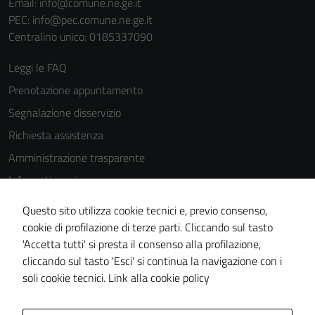
Email:
info@comune.ne.ge.it
PEC:
info@pec.comune.ne.ge.it
Centralino unico: 0185337090
Leggi le FAQ
Prenotazione appuntamento
Segnalazione disservizio
Richiesta assistenza
Amministrazione trasparente
Informativa privacy
Cookie Policy
Questo sito utilizza cookie tecnici e, previo consenso,
Note legali
cookie di profilazione di terze parti. Cliccando sul tasto
'Accetta tutti' si presta il consenso alla profilazione,
Dichiarazione di accessibilità
cliccando sul tasto 'Esci' si continua la navigazione con i
Piano di miglioramento del sito
soli cookie tecnici.
Link alla cookie policy