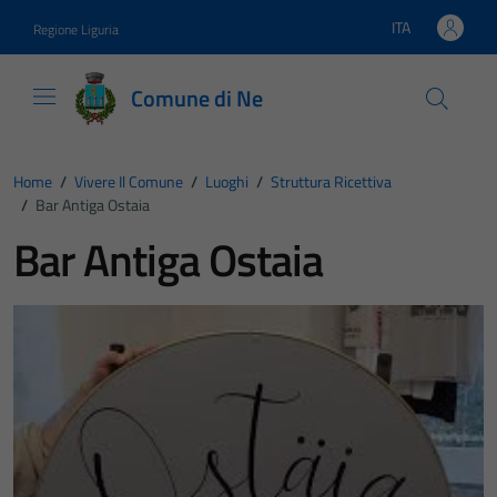
Vai ai contenuti
Vai al footer
ITA
Regione Liguria
Lingua attiva:
Comune di Ne
Home
/
Vivere Il Comune
/
Luoghi
/
Struttura Ricettiva
/
Bar Antiga Ostaia
Bar Antiga Ostaia