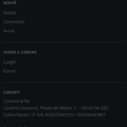
NOVITÀ
Notizie
Comunicati
Tecnici
Avvisi
Questi cookie
sono necessari
per il
VIVERE IL COMUNE
funzionamento
Luoghi
del sito e non
Eventi
possono
essere
disabilitati.
Questi cookie
CONTATTI
non raccolgono
Comune di Ne
informazioni
Località Conscenti, Piazza dei Mosto, 2 - 16040 Ne (GE)
personali.
Codice fiscale / P. IVA: 82002590105 / 00209460997