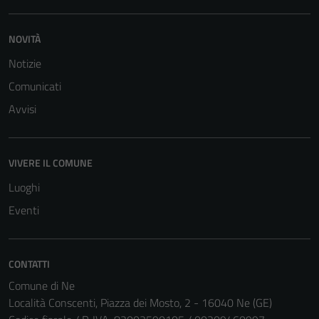
NOVITÀ
Notizie
Comunicati
Tecnici
Avvisi
Questi cookie
sono necessari
per il
funzionamento
VIVERE IL COMUNE
del sito e non
Luoghi
possono
Eventi
essere
disabilitati.
Questi cookie
non raccolgono
CONTATTI
informazioni
Comune di Ne
personali.
Località Conscenti, Piazza dei Mosto, 2 - 16040 Ne (GE)