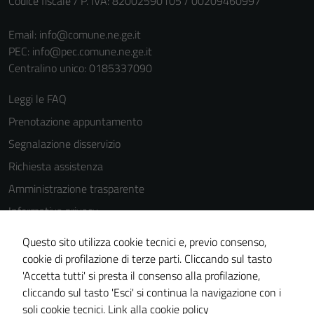
Codice fiscale / P. IVA: 82002590105 / 00209460997
Email:
info@comune.ne.ge.it
PEC:
info@pec.comune.ne.ge.it
Centralino unico: 0185337090
Leggi le FAQ
Prenotazione appuntamento
Segnalazione disservizio
Richiesta assistenza
Amministrazione trasparente
Informativa privacy
Cookie Policy
Questo sito utilizza cookie tecnici e, previo consenso,
Note legali
cookie di profilazione di terze parti. Cliccando sul tasto
'Accetta tutti' si presta il consenso alla profilazione,
Dichiarazione di accessibilità
cliccando sul tasto 'Esci' si continua la navigazione con i
Piano di miglioramento del sito
soli cookie tecnici.
Link alla cookie policy