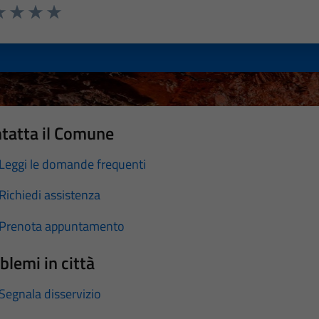
a 1 stelle su 5
luta 2 stelle su 5
Valuta 3 stelle su 5
Valuta 4 stelle su 5
Valuta 5 stelle su 5
tatta il Comune
Leggi le domande frequenti
Richiedi assistenza
Prenota appuntamento
blemi in città
Segnala disservizio