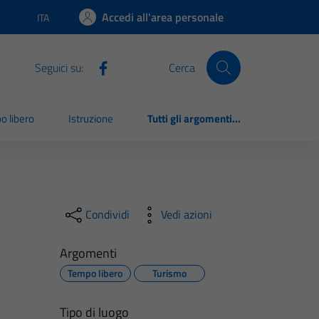
Accedi all'area personale
ITA
Lingua attiva:
Seguici su:
Cerca
o libero
Istruzione
Tutti gli argomenti...
Condividi
Vedi azioni
Argomenti
Tempo libero
Turismo
Tipo di luogo