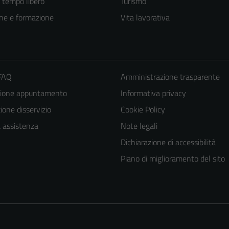
e tempo libero
Turismo
ne e formazione
Vita lavorativa
 FAQ
Amministrazione trasparente
zione appuntamento
Informativa privacy
one disservizio
Cookie Policy
a assistenza
Note legali
Tecnici
Dichiarazione di accessibilità
Questi cookie
sono necessari
Piano di miglioramento del sito
per il
funzionamento
del sito e non
possono
essere