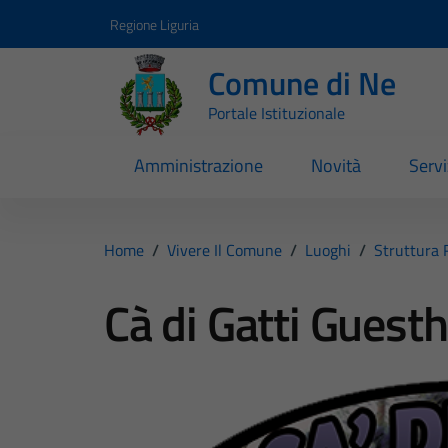
Vai ai contenuti
Vai al footer
Regione Liguria
Comune di Ne
Portale Istituzionale
Amministrazione
Novità
Servi
Home
/
Vivere Il Comune
/
Luoghi
/
Struttura 
Cà di Gatti Guest