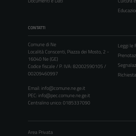
Documenti e Dati
Cultura 
Educazio
CONTATTI
Comune di Ne
Leggi le
Località Conscenti, Piazza dei Mosto, 2 -
Prenota
16040 Ne (GE)
Segnalazi
Codice fiscale / P. IVA: 82002590105 /
00209460997
Richiest
Email:
info@comune.ne.ge.it
PEC:
info@pec.comune.ne.ge.it
Centralino unico: 0185337090
Area Privata