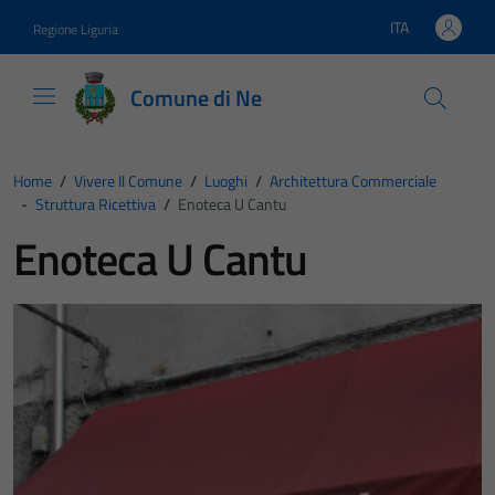
Vai ai contenuti
Vai al footer
ITA
Regione Liguria
Lingua attiva:
Comune di Ne
Home
/
Vivere Il Comune
/
Luoghi
/
Architettura Commerciale
-
Struttura Ricettiva
/
Enoteca U Cantu
Enoteca U Cantu