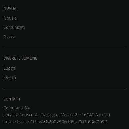
del sito e non
NOVITÀ
possono
essere
Notizie
disabilitati.
Comunicati
Questi cookie
Avvisi
non raccolgono
informazioni
personali.
VIVERE IL COMUNE
Luoghi
Eventi
CONTATTI
Comune di Ne
Località Conscenti, Piazza dei Mosto, 2 - 16040 Ne (GE)
Codice fiscale / P. IVA: 82002590105 / 00209460997