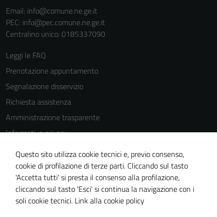
Email:
info@comune.ne.ge.it
PEC:
info@pec.comune.ne.ge.it
Centralino unico: 0185337090
Leggi le FAQ
Prenotazione appuntamento
Segnalazione disservizio
Richiesta assistenza
Amministrazione trasparente
Informativa privacy
Cookie Policy
Questo sito utilizza cookie tecnici e, previo consenso,
Note legali
cookie di profilazione di terze parti. Cliccando sul tasto
'Accetta tutti' si presta il consenso alla profilazione,
Dichiarazione di accessibilità
cliccando sul tasto 'Esci' si continua la navigazione con i
Piano di miglioramento del sito
soli cookie tecnici.
Link alla cookie policy