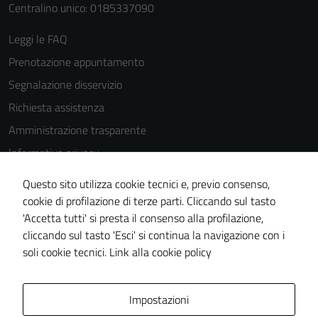
Centralino unico: 0185337090
Leggi le FAQ
Prenotazione appuntamento
Segnalazione disservizio
Richiesta assistenza
Amministrazione trasparente
Informativa privacy
Cookie Policy
Questo sito utilizza cookie tecnici e, previo consenso,
Note legali
cookie di profilazione di terze parti. Cliccando sul tasto
'Accetta tutti' si presta il consenso alla profilazione,
Tecnici
Dichiarazione di accessibilità
cliccando sul tasto 'Esci' si continua la navigazione con i
Questi cookie
Piano di miglioramento del sito
soli cookie tecnici.
Link alla cookie policy
sono necessari
per il
funzionamento
Area Privata
Impostazioni
del sito e non