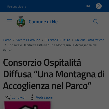
Vai ai contenuti
Vai al footer
ITA
Regione Liguria
Lingua attiva:
Comune di Ne
Home
/
Vivere Il Comune
/
Turismo E Cultura
/
Gallerie Fotografiche
/
Consorzio Ospitalità Diffusa “Una Montagna Di Accoglienza Nel
Parco”
Consorzio Ospitalità
Diffusa “Una Montagna di
Accoglienza nel Parco”
Condividi
Vedi azioni