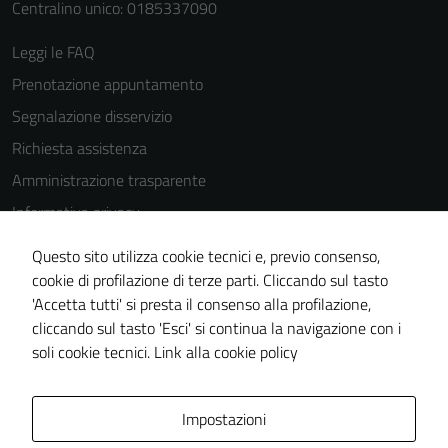
Centralino unico: 0185337090
Leggi le FAQ
Prenotazione appuntamento
Tecnici
Questi cookie
Segnalazione disservizio
sono necessari
Richiesta assistenza
per il
Amministrazione trasparente
funzionamento
del sito e non
Informativa privacy
possono
Cookie Policy
essere
Questo sito utilizza cookie tecnici e, previo consenso,
Note legali
disabilitati.
cookie di profilazione di terze parti. Cliccando sul tasto
Questi cookie
'Accetta tutti' si presta il consenso alla profilazione,
Dichiarazione di accessibilità
non raccolgono
cliccando sul tasto 'Esci' si continua la navigazione con i
Piano di miglioramento del sito
informazioni
soli cookie tecnici.
Link alla cookie policy
personali.
Area Privata
Impostazioni