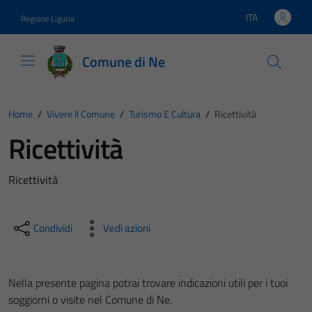
Vai ai contenuti
Vai al footer
ITA
Regione Liguria
Lingua attiva:
Comune di Ne
Home
/
Vivere Il Comune
/
Turismo E Cultura
/
Ricettività
Ricettività
Ricettività
Condividi
Vedi azioni
Nella presente pagina potrai trovare indicazioni utili per i tuoi
soggiorni o visite nel Comune di Ne.