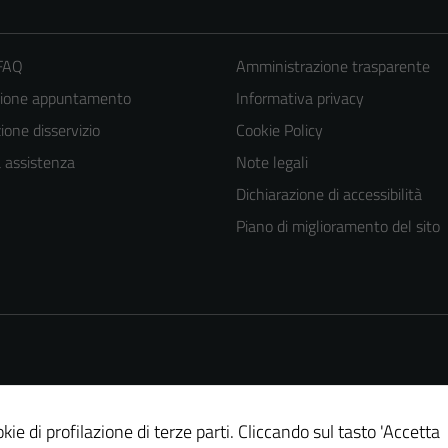
 FAQ
Amministrazione trasparente
zione appuntamento
Informativa privacy
one disservizio
Cookie Policy
a assistenza
Note legali
Dichiarazione di accessibilità
Piano di miglioramento del sito
kie di profilazione di terze parti. Cliccando sul tasto 'Accetta
Tecnici