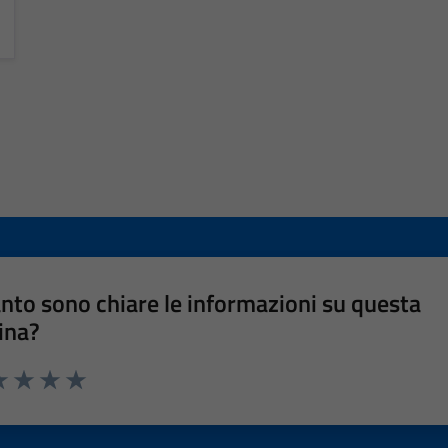
nto sono chiare le informazioni su questa
ina?
a 1 stelle su 5
luta 2 stelle su 5
Valuta 3 stelle su 5
Valuta 4 stelle su 5
Valuta 5 stelle su 5