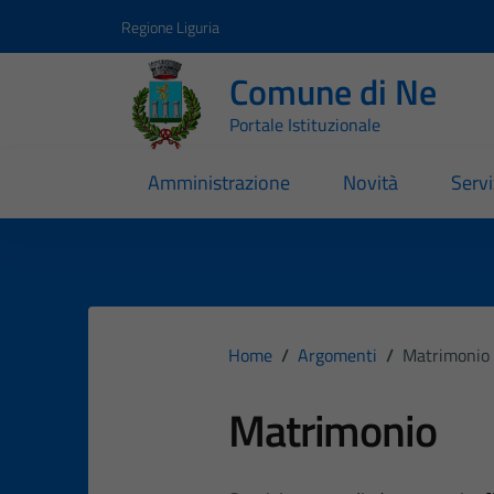
Vai ai contenuti
Vai al footer
Regione Liguria
Comune di Ne
Portale Istituzionale
Amministrazione
Novità
Servi
Home
/
Argomenti
/
Matrimonio
Matrimonio