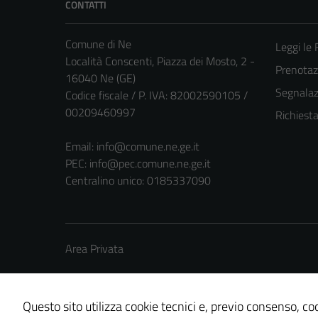
CONTATTI
Comune di Ne
Leggi le
Località Conscenti, Piazza dei Mosto, 2 -
Prenota
16040 Ne (GE)
Segnalazi
Codice fiscale / P. IVA: 82002590105 /
00209460997
Richiest
Email:
info@comune.ne.ge.it
PEC:
info@pec.comune.ne.ge.it
Centralino unico: 0185337090
Area Privata
Questo sito utilizza cookie tecnici e, previo consenso, coo