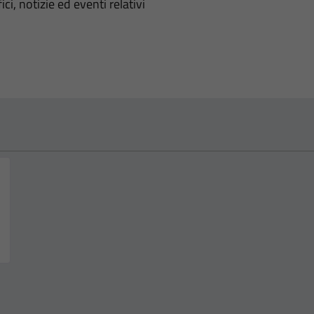
'argomento
ci, notizie ed eventi relativi