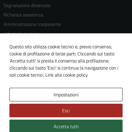
disabilitati.
Segnalazione disservizio
Questi cookie
Richiesta assistenza
non raccolgono
informazioni
Amministrazione trasparente
personali.
Informativa privacy
Cookie Policy
Questo sito utilizza cookie tecnici e, previo consenso,
Note legali
cookie di profilazione di terze parti. Cliccando sul tasto
'Accetta tutti' si presta il consenso alla profilazione,
Dichiarazione di accessibilità
cliccando sul tasto 'Esci' si continua la navigazione con i
Piano di miglioramento del sito
soli cookie tecnici.
Link alla cookie policy
Area Privata
Impostazioni
Esci
Accetta tutti
Credits: ©
Technical Design s.r.l.