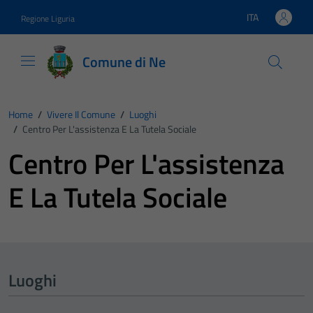
Vai ai contenuti
Vai al footer
ITA
Regione Liguria
Lingua attiva:
Comune di Ne
Home
/
Vivere Il Comune
/
Luoghi
/
Centro Per L'assistenza E La Tutela Sociale
Centro Per L'assistenza
E La Tutela Sociale
Luoghi