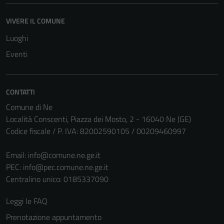
VIVERE IL COMUNE
Luoghi
Eventi
CONTATTI
Comune di Ne
Località Conscenti, Piazza dei Mosto, 2 - 16040 Ne (GE)
Tecnici
Codice fiscale / P. IVA: 82002590105 / 00209460997
Questi cookie
sono necessari
Email:
info@comune.ne.ge.it
per il
PEC:
info@pec.comune.ne.ge.it
funzionamento
Centralino unico: 0185337090
del sito e non
Leggi le FAQ
possono
essere
Prenotazione appuntamento