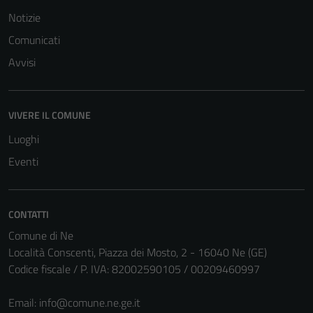
Notizie
Comunicati
Avvisi
Tecnici
Questi cookie
sono necessari
VIVERE IL COMUNE
per il
funzionamento
Luoghi
del sito e non
Eventi
possono
essere
disabilitati.
CONTATTI
Questi cookie
Comune di Ne
non raccolgono
Località Conscenti, Piazza dei Mosto, 2 - 16040 Ne (GE)
informazioni
Codice fiscale / P. IVA: 82002590105 / 00209460997
personali.
Email:
info@comune.ne.ge.it