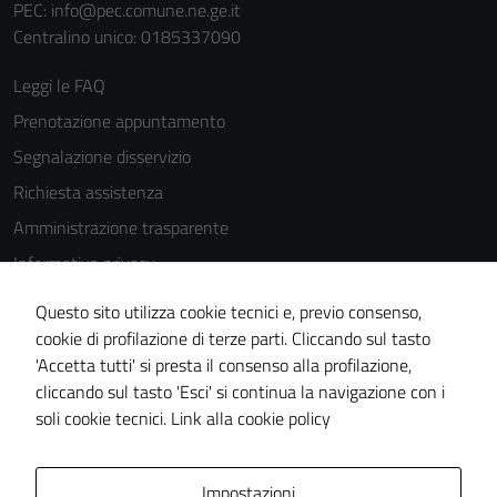
PEC:
info@pec.comune.ne.ge.it
Centralino unico: 0185337090
Leggi le FAQ
Prenotazione appuntamento
Segnalazione disservizio
Richiesta assistenza
Amministrazione trasparente
Informativa privacy
Cookie Policy
Questo sito utilizza cookie tecnici e, previo consenso,
Note legali
cookie di profilazione di terze parti. Cliccando sul tasto
'Accetta tutti' si presta il consenso alla profilazione,
Dichiarazione di accessibilità
cliccando sul tasto 'Esci' si continua la navigazione con i
Piano di miglioramento del sito
soli cookie tecnici.
Link alla cookie policy
Area Privata
Impostazioni