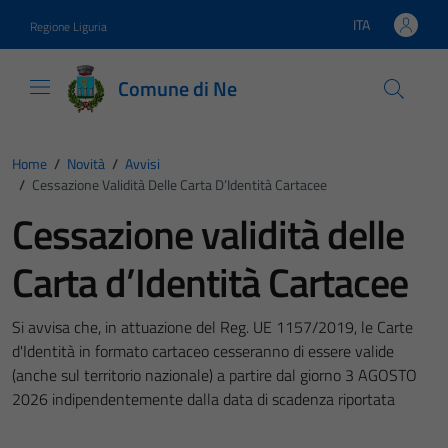
Vai ai contenuti
Vai al footer
ITA
Regione Liguria
Lingua attiva:
Comune di Ne
Home
/
Novità
/
Avvisi
/
Cessazione Validità Delle Carta D’Identità Cartacee
Cessazione validità delle
Carta d’Identità Cartacee
Si avvisa che, in attuazione del Reg. UE 1157/2019, le Carte
d'Identità in formato cartaceo cesseranno di essere valide
(anche sul territorio nazionale) a partire dal giorno 3 AGOSTO
2026 indipendentemente dalla data di scadenza riportata