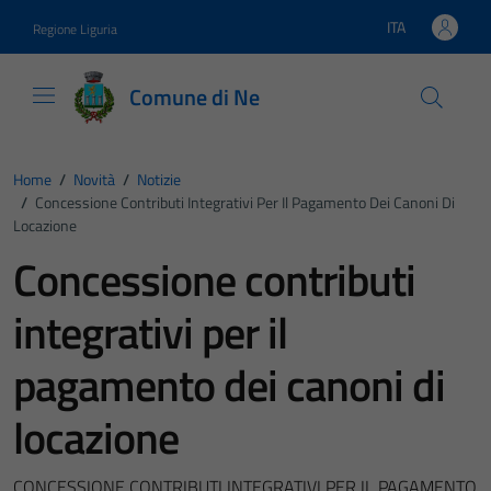
Vai ai contenuti
Vai al footer
ITA
Regione Liguria
Lingua attiva:
Comune di Ne
Home
/
Novità
/
Notizie
/
Concessione Contributi Integrativi Per Il Pagamento Dei Canoni Di
Locazione
Concessione contributi
integrativi per il
pagamento dei canoni di
locazione
CONCESSIONE CONTRIBUTI INTEGRATIVI PER IL PAGAMENTO