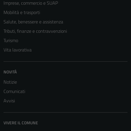
Tecnici
Imprese, commercio e SUAP
Questi cookie
Mobilità e trasporti
sono necessari
Salute, benessere e assistenza
per il
funzionamento
Tributi, finanze e contravvenzioni
del sito e non
Turismo
possono
Vita lavorativa
essere
disabilitati.
Questi cookie
non raccolgono
NOVITÀ
informazioni
Notizie
personali.
Comunicati
Avvisi
VIVERE IL COMUNE