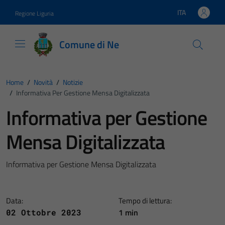
Vai ai contenuti
Vai al footer
ITA
Regione Liguria
Lingua attiva:
Comune di Ne
Home
/
Novità
/
Notizie
/
Informativa Per Gestione Mensa Digitalizzata
Informativa per Gestione
Mensa Digitalizzata
Informativa per Gestione Mensa Digitalizzata
Data:
Tempo di lettura:
1 min
02 Ottobre 2023