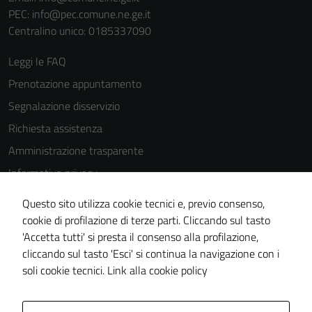
PEC:
info@pec.comune.ne.ge.it
possono
Centralino unico: 0185337090
essere
disabilitati.
Leggi le FAQ
Questi cookie
Prenotazione appuntamento
non raccolgono
informazioni
Segnalazione disservizio
personali.
Richiesta assistenza
Amministrazione trasparente
Informativa privacy
Cookie Policy
Questo sito utilizza cookie tecnici e, previo consenso,
Note legali
cookie di profilazione di terze parti. Cliccando sul tasto
'Accetta tutti' si presta il consenso alla profilazione,
Dichiarazione di accessibilità
cliccando sul tasto 'Esci' si continua la navigazione con i
Piano di miglioramento del sito
soli cookie tecnici.
Link alla cookie policy