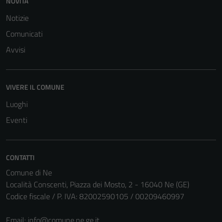
NOVITÀ
Notizie
Comunicati
Avvisi
VIVERE IL COMUNE
Luoghi
Eventi
CONTATTI
Tecnici
Comune di Ne
Questi cookie
Località Conscenti, Piazza dei Mosto, 2 - 16040 Ne (GE)
sono necessari
Codice fiscale / P. IVA: 82002590105 / 00209460997
per il
funzionamento
Email:
info@comune.ne.ge.it
del sito e non