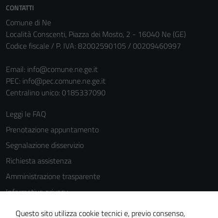
CONTATTI
Comune di Ne
Località Conscenti, Piazza dei Mosto, 2 - 16040 Ne (GE)
Codice fiscale / P. IVA: 82002590105 / 00209460997
Email:
info@comune.ne.ge.it
PEC:
info@pec.comune.ne.ge.it
Tecnici
Centralino unico: 0185337090
Questi cookie
sono necessari
Leggi le FAQ
per il
Prenotazione appuntamento
funzionamento
del sito e non
Segnalazione disservizio
possono
Richiesta assistenza
essere
Amministrazione trasparente
disabilitati.
Questi cookie
Informativa privacy
non raccolgono
Cookie Policy
Questo sito utilizza cookie tecnici e, previo consenso,
informazioni