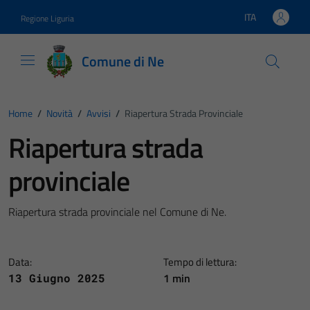
Vai ai contenuti
Vai al footer
ITA
Regione Liguria
Lingua attiva:
Comune di Ne
Home
/
Novità
/
Avvisi
/
Riapertura Strada Provinciale
Riapertura strada
provinciale
Riapertura strada provinciale nel Comune di Ne.
Data:
Tempo di lettura:
1 min
13 Giugno 2025