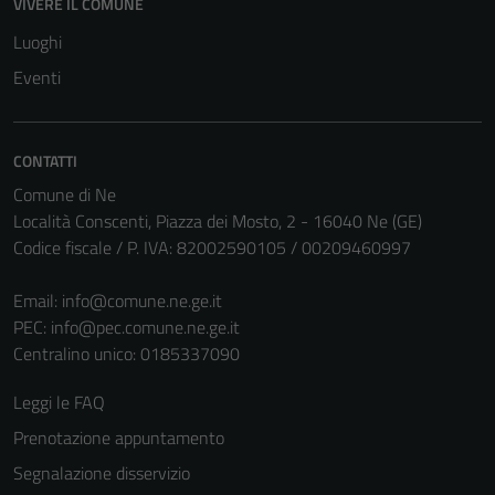
VIVERE IL COMUNE
Luoghi
Eventi
CONTATTI
Comune di Ne
Località Conscenti, Piazza dei Mosto, 2 - 16040 Ne (GE)
Codice fiscale / P. IVA: 82002590105 / 00209460997
Tecnici
Questi cookie
Email:
info@comune.ne.ge.it
sono necessari
PEC:
info@pec.comune.ne.ge.it
per il
Centralino unico: 0185337090
funzionamento
del sito e non
Leggi le FAQ
possono
Prenotazione appuntamento
essere
Segnalazione disservizio
disabilitati.