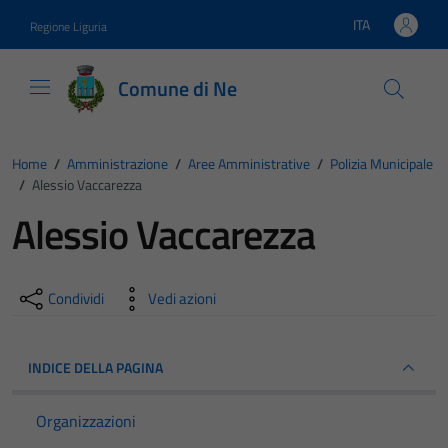
Vai ai contenuti
Vai al footer
ITA
Regione Liguria
Lingua attiva:
Comune di Ne
Home
/
Amministrazione
/
Aree Amministrative
/
Polizia Municipale
/
Alessio Vaccarezza
Alessio Vaccarezza
Condividi
Vedi azioni
INDICE DELLA PAGINA
Organizzazioni