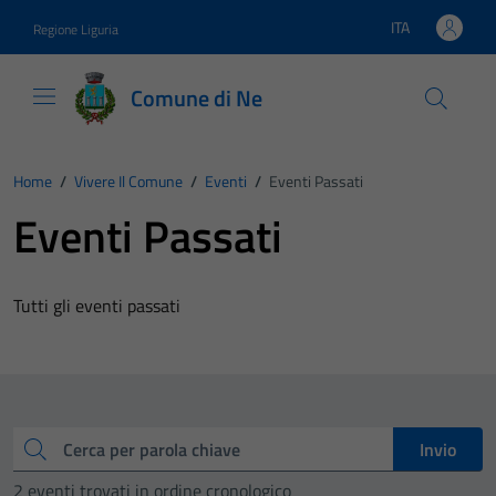
Vai ai contenuti
Vai al footer
ITA
Regione Liguria
Lingua attiva:
Comune di Ne
Home
/
Vivere Il Comune
/
Eventi
/
Eventi Passati
Eventi Passati
Tutti gli eventi passati
Cerca
Invio
2 eventi trovati in ordine cronologico