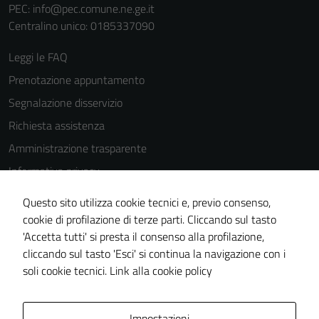
PEC:
info@pec.comune.ne.ge.it
possono
Centralino unico: 0185337090
essere
disabilitati.
Leggi le FAQ
Questi cookie
Prenotazione appuntamento
non raccolgono
informazioni
Segnalazione disservizio
personali.
Richiesta assistenza
Amministrazione trasparente
Informativa privacy
Cookie Policy
Questo sito utilizza cookie tecnici e, previo consenso,
Note legali
cookie di profilazione di terze parti. Cliccando sul tasto
'Accetta tutti' si presta il consenso alla profilazione,
Dichiarazione di accessibilità
cliccando sul tasto 'Esci' si continua la navigazione con i
Piano di miglioramento del sito
soli cookie tecnici.
Link alla cookie policy
Area Privata
Impostazioni