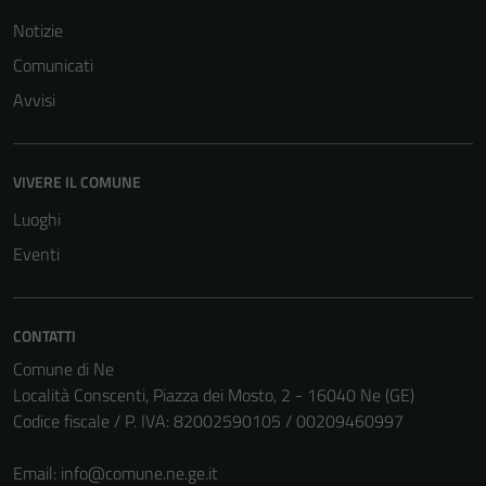
Notizie
Comunicati
Avvisi
VIVERE IL COMUNE
Luoghi
Eventi
CONTATTI
Tecnici
Comune di Ne
Questi cookie
Località Conscenti, Piazza dei Mosto, 2 - 16040 Ne (GE)
sono necessari
Codice fiscale / P. IVA: 82002590105 / 00209460997
per il
funzionamento
Email:
info@comune.ne.ge.it
del sito e non