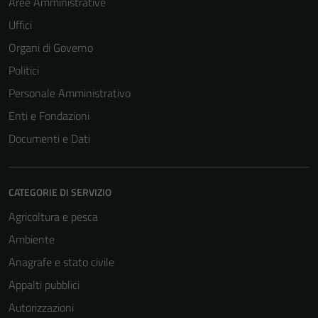
Aree Amministrative
Uffici
Organi di Governo
Tecnici
Questi cookie
Politici
sono necessari
Personale Amministrativo
per il
Enti e Fondazioni
funzionamento
del sito e non
Documenti e Dati
possono
essere
disabilitati.
CATEGORIE DI SERVIZIO
Questi cookie
Agricoltura e pesca
non raccolgono
informazioni
Ambiente
personali.
Anagrafe e stato civile
Appalti pubblici
Autorizzazioni