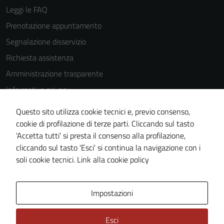
Leggi le FAQ
Prenotazione appuntamento
Segnalazione disservizio
Richiesta assistenza
Amministrazione trasparente
Informativa privacy
Cookie Policy
Questo sito utilizza cookie tecnici e, previo consenso,
Note legali
cookie di profilazione di terze parti. Cliccando sul tasto
'Accetta tutti' si presta il consenso alla profilazione,
Dichiarazione di accessibilità
cliccando sul tasto 'Esci' si continua la navigazione con i
Piano di miglioramento del sito
soli cookie tecnici.
Link alla cookie policy
Area Privata
Impostazioni
Esci