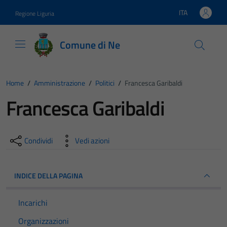
Vai ai contenuti
Vai al footer
ITA
Regione Liguria
Lingua attiva:
Comune di Ne
Home
/
Amministrazione
/
Politici
/
Francesca Garibaldi
Francesca Garibaldi
Condividi
Vedi azioni
INDICE DELLA PAGINA
Incarichi
Organizzazioni