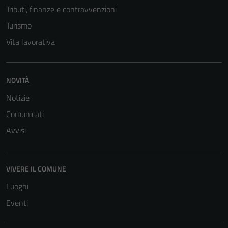
Tributi, finanze e contravvenzioni
Turismo
Vita lavorativa
NOVITÀ
Tecnici
Notizie
Questi cookie
Comunicati
sono necessari
per il
Avvisi
funzionamento
del sito e non
possono
VIVERE IL COMUNE
essere
Luoghi
disabilitati.
Eventi
Questi cookie
non raccolgono
informazioni