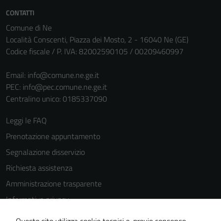
personali.
CONTATTI
Comune di Ne
Località Conscenti, Piazza dei Mosto, 2 - 16040 Ne (GE)
Codice fiscale / P. IVA: 82002590105 / 00209460997
Email:
info@comune.ne.ge.it
PEC:
info@pec.comune.ne.ge.it
Centralino unico: 0185337090
Leggi le FAQ
Prenotazione appuntamento
Segnalazione disservizio
Richiesta assistenza
Amministrazione trasparente
Informativa privacy
Cookie Policy