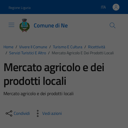
Vai ai contenuti
Vai al footer
ITA
Regione Liguria
Lingua attiva:
Comune di Ne
Home
/
Vivere Il Comune
/
Turismo E Cultura
/
Ricettività
/
Servizi Turistici E Altro
/
Mercato Agricolo E Dei Prodotti Locali
Mercato agricolo e dei
prodotti locali
Mercato agricolo e dei prodotti locali
Condividi
Vedi azioni