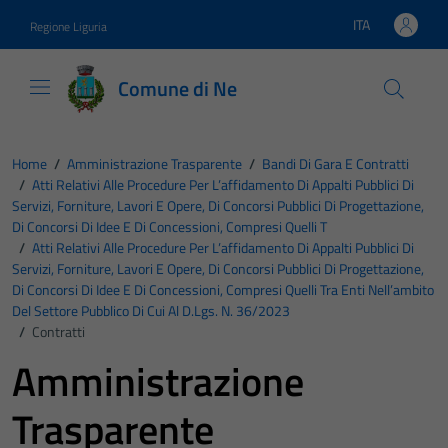
Vai ai contenuti
Vai al footer
ITA
Regione Liguria
Lingua attiva:
Comune di Ne
Home
/
Amministrazione Trasparente
/
Bandi Di Gara E Contratti
/
Atti Relativi Alle Procedure Per L’affidamento Di Appalti Pubblici Di
Servizi, Forniture, Lavori E Opere, Di Concorsi Pubblici Di Progettazione,
Di Concorsi Di Idee E Di Concessioni, Compresi Quelli T
/
Atti Relativi Alle Procedure Per L’affidamento Di Appalti Pubblici Di
Servizi, Forniture, Lavori E Opere, Di Concorsi Pubblici Di Progettazione,
Di Concorsi Di Idee E Di Concessioni, Compresi Quelli Tra Enti Nell’ambito
Del Settore Pubblico Di Cui Al D.Lgs. N. 36/2023
/
Contratti
Amministrazione
Trasparente