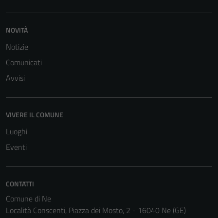
funzionamento
del sito e non
possono
NOVITÀ
essere
Notizie
disabilitati.
Questi cookie
Comunicati
non raccolgono
Avvisi
informazioni
personali.
VIVERE IL COMUNE
Luoghi
Eventi
CONTATTI
Comune di Ne
Località Conscenti, Piazza dei Mosto, 2 - 16040 Ne (GE)