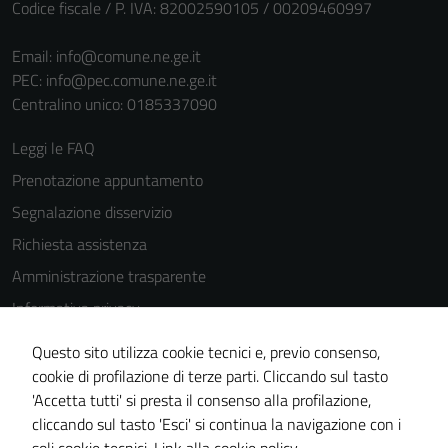
Codice fiscale / P. IVA: 82002590105 / 00209460997
Email:
info@comune.ne.ge.it
PEC:
info@pec.comune.ne.ge.it
Centralino unico: 0185337090
Leggi le FAQ
Prenotazione appuntamento
Segnalazione disservizio
Richiesta assistenza
Amministrazione trasparente
Informativa privacy
Cookie Policy
Questo sito utilizza cookie tecnici e, previo consenso,
Note legali
cookie di profilazione di terze parti. Cliccando sul tasto
'Accetta tutti' si presta il consenso alla profilazione,
Dichiarazione di accessibilità
cliccando sul tasto 'Esci' si continua la navigazione con i
Piano di miglioramento del sito