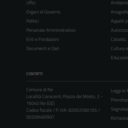
Uffici
Ambient
Organi di Governo
Anagrafe 
Politici
Appalti p
Personale Amministrativo
Autorizza
Enti e Fondazioni
Catasto,
Documenti e Dati
Cultura 
Educazio
CONTATTI
Comune di Ne
Leggi le
Località Conscenti, Piazza dei Mosto, 2 -
Prenota
16040 Ne (GE)
Segnalazi
Codice fiscale / P. IVA: 82002590105 /
00209460997
Richiest