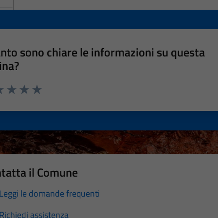
nto sono chiare le informazioni su questa
ina?
a 1 stelle su 5
luta 2 stelle su 5
Valuta 3 stelle su 5
Valuta 4 stelle su 5
Valuta 5 stelle su 5
tatta il Comune
Leggi le domande frequenti
Richiedi assistenza