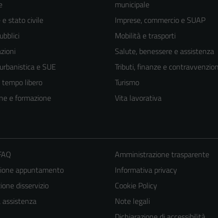
e
municipale
e stato civile
Imprese, commercio e SUAP
ubblici
Mobilità e trasporti
zioni
Salute, benessere e assistenza
 urbanistica e SUE
Tributi, finanze e contravvenzion
e tempo libero
Turismo
ne e formazione
Vita lavorativa
 FAQ
Amministrazione trasparente
Tecnici
zione appuntamento
Informativa privacy
Questi cookie
one disservizio
Cookie Policy
sono necessari
a assistenza
Note legali
per il
Dichiarazione di accessibilità
funzionamento