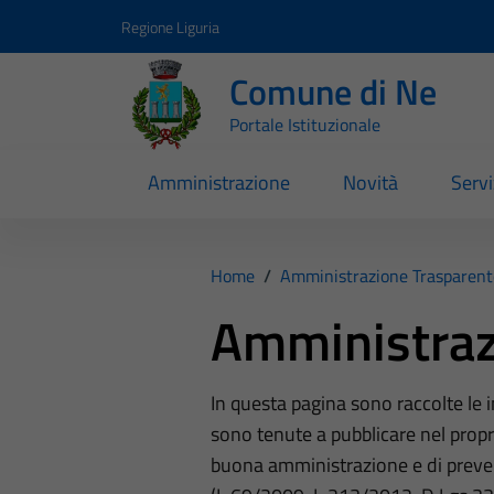
Vai ai contenuti
Vai al footer
Regione Liguria
Comune di Ne
Portale Istituzionale
Amministrazione
Novità
Servi
Home
/
Amministrazione Trasparent
Amministraz
In questa pagina sono raccolte le
sono tenute a pubblicare nel propri
buona amministrazione e di preve