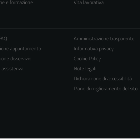
ne e formazione
Vita lavorativa
 FAQ
Amministrazione trasparente
zione appuntamento
Informativa privacy
one disservizio
Cookie Policy
a assistenza
Note legali
Tecnici
Dichiarazione di accessibilità
Questi cookie
Piano di miglioramento del sito
sono necessari
per il
funzionamento
del sito e non
possono
essere