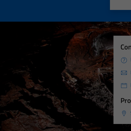
Valut
Va
Con
Pro