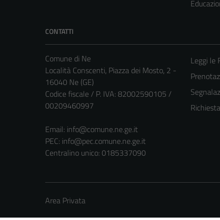
Educazio
CONTATTI
Comune di Ne
Leggi le
Località Conscenti, Piazza dei Mosto, 2 -
Prenota
16040 Ne (GE)
Segnalazi
Codice fiscale / P. IVA: 82002590105 /
00209460997
Richiest
Email:
info@comune.ne.ge.it
PEC:
info@pec.comune.ne.ge.it
Centralino unico: 0185337090
Area Privata