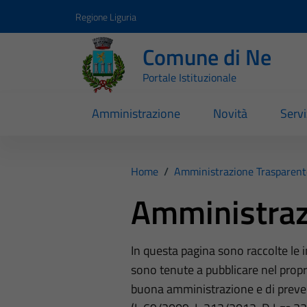
Vai ai contenuti
Vai al footer
Regione Liguria
Comune di Ne
Portale Istituzionale
Amministrazione
Novità
Servi
Home
/
Amministrazione Trasparent
Amministraz
In questa pagina sono raccolte le
sono tenute a pubblicare nel propri
buona amministrazione e di preve