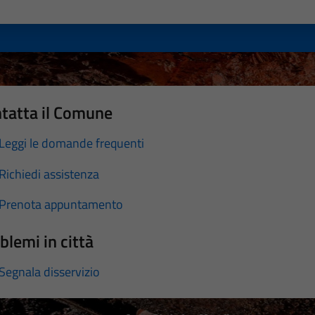
a 1 stelle su 5
luta 2 stelle su 5
Valuta 3 stelle su 5
Valuta 4 stelle su 5
Valuta 5 stelle su 5
tatta il Comune
Leggi le domande frequenti
Richiedi assistenza
Prenota appuntamento
blemi in città
Segnala disservizio