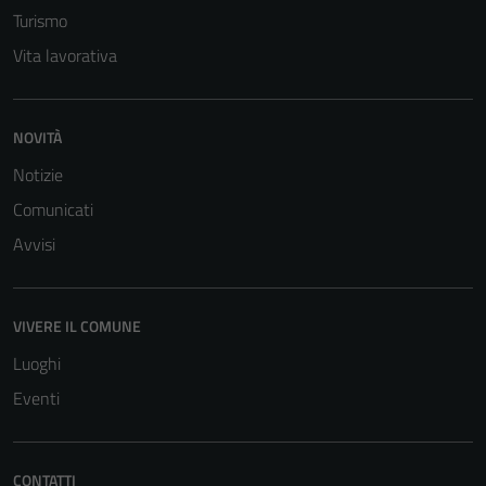
Turismo
Vita lavorativa
NOVITÀ
Notizie
Tecnici
Questi cookie
Comunicati
sono necessari
Avvisi
per il
funzionamento
del sito e non
VIVERE IL COMUNE
possono
essere
Luoghi
disabilitati.
Eventi
Questi cookie
non raccolgono
informazioni
CONTATTI