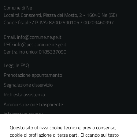
personali.
Comune di Ne
Località Conscenti, Piazza dei Mosto, 2 - 16040 Ne (GE)
Codice fiscale / P. IVA: 82002590105 / 00209460997
Email:
info@comune.ne.ge.it
PEC:
info@pec.comune.ne.ge.it
Centralino unico: 0185337090
Leggi le FAQ
Prenotazione appuntamento
Segnalazione disservizio
Richiesta assistenza
Amministrazione trasparente
Informativa privacy
Cookie Policy
Questo sito utilizza cookie tecnici e, previo consenso,
Note legali
cookie di profilazione di terze parti. Cliccando sul tasto