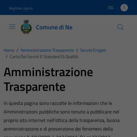
Vai ai contenuti
Vai al footer
ITA
Regione Liguria
Lingua attiva:
Comune di Ne
Home
/
Amministrazione Trasparente
/
Servizi Erogati
/
Carta Dei Servizi E Standard Di Qualità
Amministrazione
Trasparente
In questa pagina sono raccolte le informazioni che le
Amministrazioni pubbliche sono tenute a pubblicare nel
proprio sito internet nell’ottica della trasparenza, buona
amministrazione e di prevenzione dei fenomeni della