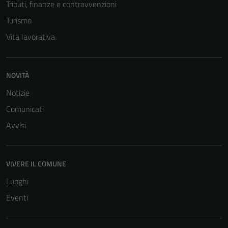
Tributi, finanze e contravvenzioni
Turismo
Vita lavorativa
NOVITÀ
Tecnici
Notizie
Questi cookie
Comunicati
sono necessari
Avvisi
per il
funzionamento
del sito e non
possono
VIVERE IL COMUNE
essere
Luoghi
disabilitati.
Eventi
Questi cookie
non raccolgono
informazioni