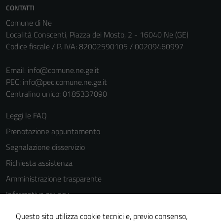
CONTATTI
personali.
Comune di Ne
Località Conscenti, Piazza dei Mosto, 2 - 16040 Ne (GE)
Codice fiscale / P. IVA: 82002590105 / 00209460997
Email:
info@comune.ne.ge.it
PEC:
info@pec.comune.ne.ge.it
Centralino unico: 0185337090
Leggi le FAQ
Prenotazione appuntamento
Segnalazione disservizio
Richiesta assistenza
Amministrazione trasparente
Informativa privacy
Cookie Policy
Questo sito utilizza cookie tecnici e, previo consenso,