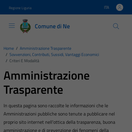
Vai ai contenuti
Vai al footer
ITA
Regione Liguria
Lingua attiva:
Comune di Ne
Home
/
Amministrazione Trasparente
/
Sovvenzioni, Contributi, Sussidi, Vantaggi Economici
/
Criteri E Modalità
Amministrazione
Trasparente
In questa pagina sono raccolte le informazioni che le
Amministrazioni pubbliche sono tenute a pubblicare nel
proprio sito internet nell’ottica della trasparenza, buona
amministrazione e di prevenzione dei fenomeni della