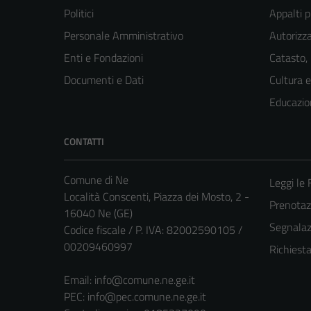
Politici
Appalti p
Personale Amministrativo
Autorizza
Enti e Fondazioni
Catasto,
Documenti e Dati
Cultura 
Educazio
CONTATTI
Comune di Ne
Leggi le
Località Conscenti, Piazza dei Mosto, 2 -
Prenota
16040 Ne (GE)
Segnalazi
Codice fiscale / P. IVA: 82002590105 /
00209460997
Richiest
Email:
info@comune.ne.ge.it
PEC:
info@pec.comune.ne.ge.it