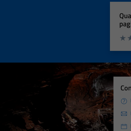
Qua
pag
Valut
Va
Con