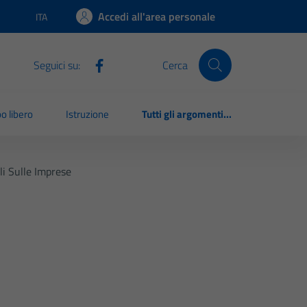
Accedi all'area personale
ITA
Lingua attiva:
Seguici su:
Cerca
o libero
Istruzione
Tutti gli argomenti...
li Sulle Imprese