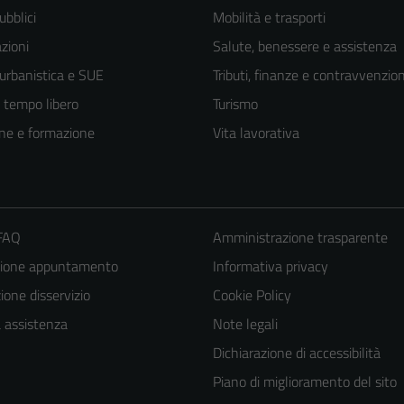
ubblici
Mobilità e trasporti
zioni
Salute, benessere e assistenza
 urbanistica e SUE
Tributi, finanze e contravvenzion
e tempo libero
Turismo
ne e formazione
Vita lavorativa
 FAQ
Amministrazione trasparente
zione appuntamento
Informativa privacy
Tecnici
one disservizio
Cookie Policy
Questi cookie
a assistenza
Note legali
sono necessari
Dichiarazione di accessibilità
per il
funzionamento
Piano di miglioramento del sito
del sito e non