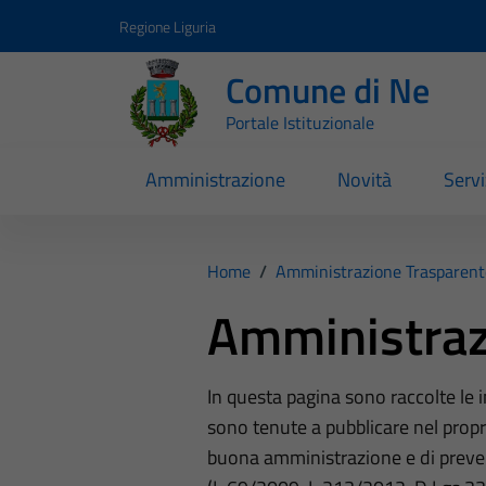
Vai ai contenuti
Vai al footer
Regione Liguria
Comune di Ne
Portale Istituzionale
Amministrazione
Novità
Servi
Home
/
Amministrazione Trasparent
Amministraz
In questa pagina sono raccolte le
sono tenute a pubblicare nel propri
buona amministrazione e di preve