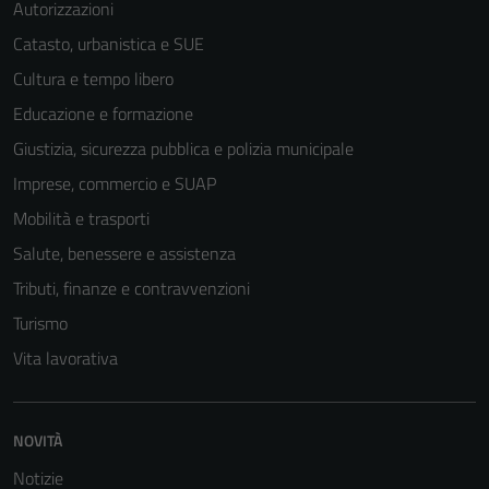
Autorizzazioni
Catasto, urbanistica e SUE
Cultura e tempo libero
Tecnici
Educazione e formazione
Questi cookie
sono necessari
Giustizia, sicurezza pubblica e polizia municipale
per il
Imprese, commercio e SUAP
funzionamento
Mobilità e trasporti
del sito e non
possono
Salute, benessere e assistenza
essere
Tributi, finanze e contravvenzioni
disabilitati.
Turismo
Questi cookie
non raccolgono
Vita lavorativa
informazioni
personali.
NOVITÀ
Notizie