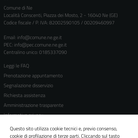
personali.
Comune di Ne
Località Conscenti, Piazza dei Mosto, 2 - 16040 Ne (GE)
Codice fiscale / P. IVA: 82002590105 / 00209460997
Email:
info@comune.ne.ge.it
PEC:
info@pec.comune.ne.ge.it
Centralino unico: 0185337090
Leggi le FAQ
Prenotazione appuntamento
Segnalazione disservizio
Richiesta assistenza
Amministrazione trasparente
Informativa privacy
Cookie Policy
Questo sito utilizza cookie tecnici e, previo consenso,
Note legali
cookie di profilazione di terze parti. Cliccando sul tasto