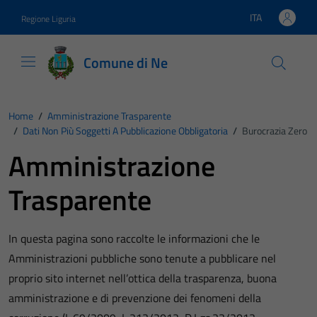
Vai ai contenuti
Vai al footer
ITA
Regione Liguria
Lingua attiva:
Comune di Ne
Home
/
Amministrazione Trasparente
/
Dati Non Più Soggetti A Pubblicazione Obbligatoria
/
Burocrazia Zero
Amministrazione
Trasparente
In questa pagina sono raccolte le informazioni che le
Amministrazioni pubbliche sono tenute a pubblicare nel
proprio sito internet nell’ottica della trasparenza, buona
amministrazione e di prevenzione dei fenomeni della