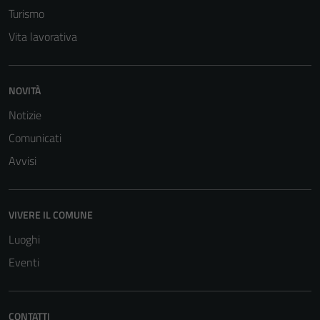
Turismo
Vita lavorativa
NOVITÀ
Notizie
Tecnici
Questi cookie
Comunicati
sono necessari
Avvisi
per il
funzionamento
del sito e non
VIVERE IL COMUNE
possono
essere
Luoghi
disabilitati.
Eventi
Questi cookie
non raccolgono
informazioni
CONTATTI