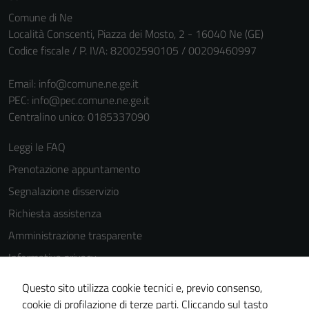
personali.
Comune di Ne
Località Conscenti, Piazza dei Mosto, 2 - 16040 Ne (GE)
Codice fiscale / P. IVA: 82002590105 / 00209460997
Email:
info@comune.ne.ge.it
PEC:
info@pec.comune.ne.ge.it
Centralino unico: 0185337090
Leggi le FAQ
Prenotazione appuntamento
Segnalazione disservizio
Richiesta assistenza
Amministrazione trasparente
Informativa privacy
Cookie Policy
Questo sito utilizza cookie tecnici e, previo consenso,
Note legali
cookie di profilazione di terze parti. Cliccando sul tasto