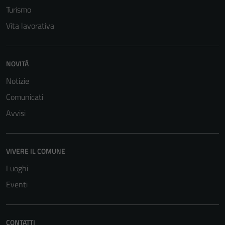
Turismo
Vita lavorativa
NOVITÀ
Notizie
Tecnici
Questi cookie
Comunicati
sono necessari
Avvisi
per il
funzionamento
del sito e non
VIVERE IL COMUNE
possono
essere
Luoghi
disabilitati.
Eventi
Questi cookie
non raccolgono
informazioni
CONTATTI