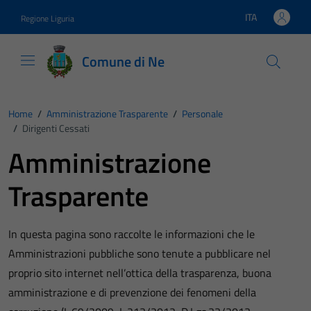
Vai ai contenuti
Vai al footer
ITA
Regione Liguria
Lingua attiva:
Comune di Ne
Home
/
Amministrazione Trasparente
/
Personale
/
Dirigenti Cessati
Amministrazione
Trasparente
In questa pagina sono raccolte le informazioni che le
Amministrazioni pubbliche sono tenute a pubblicare nel
proprio sito internet nell’ottica della trasparenza, buona
amministrazione e di prevenzione dei fenomeni della