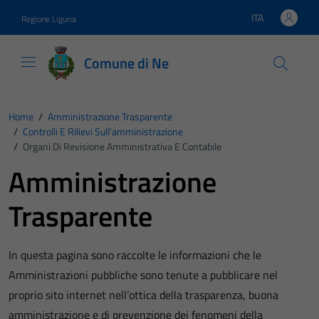
Vai ai contenuti
Vai al footer
ITA
Regione Liguria
Lingua attiva:
Comune di Ne
Home
/
Amministrazione Trasparente
/
Controlli E Rilievi Sull'amministrazione
/
Organi Di Revisione Amministrativa E Contabile
Amministrazione
Trasparente
In questa pagina sono raccolte le informazioni che le
Amministrazioni pubbliche sono tenute a pubblicare nel
proprio sito internet nell’ottica della trasparenza, buona
amministrazione e di prevenzione dei fenomeni della