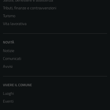
Salute, benessere e assistenza
Tributi, finanze e contravvenzioni
Turismo
Vita lavorativa
NOVITÀ
Tecnici
Notizie
Questi cookie
sono necessari
Comunicati
per il
Avvisi
funzionamento
del sito e non
possono
VIVERE IL COMUNE
essere
Luoghi
disabilitati.
Questi cookie
Eventi
non raccolgono