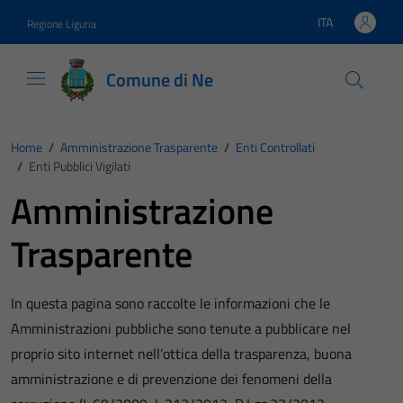
Vai ai contenuti
Vai al footer
ITA
Regione Liguria
Lingua attiva:
Comune di Ne
Home
/
Amministrazione Trasparente
/
Enti Controllati
/
Enti Pubblici Vigilati
Amministrazione
Trasparente
In questa pagina sono raccolte le informazioni che le
Amministrazioni pubbliche sono tenute a pubblicare nel
proprio sito internet nell’ottica della trasparenza, buona
amministrazione e di prevenzione dei fenomeni della