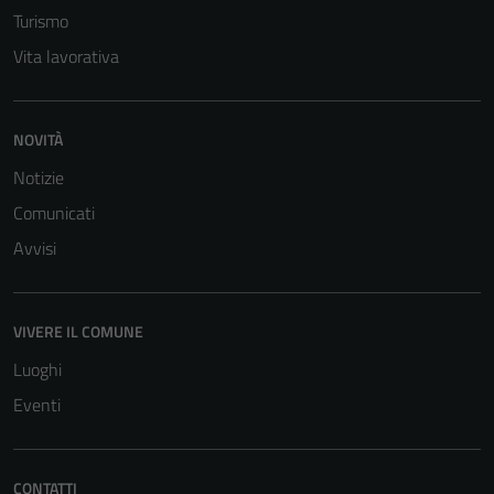
Turismo
Vita lavorativa
NOVITÀ
Notizie
Tecnici
Questi cookie
Comunicati
sono necessari
Avvisi
per il
funzionamento
del sito e non
VIVERE IL COMUNE
possono
essere
Luoghi
disabilitati.
Eventi
Questi cookie
non raccolgono
informazioni
CONTATTI