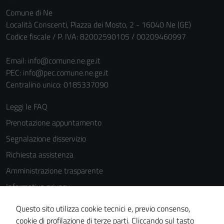
personali.
Comune di Ne
Località Conscenti, Piazza dei Mosto, 2 - 16040 Ne (GE)
Codice fiscale / P. IVA: 82002590105 / 00209460997
Email:
info@comune.ne.ge.it
PEC:
info@pec.comune.ne.ge.it
Centralino unico: 0185337090
Leggi le FAQ
Prenotazione appuntamento
Segnalazione disservizio
Richiesta assistenza
Amministrazione trasparente
Informativa privacy
Cookie Policy
Questo sito utilizza cookie tecnici e, previo consenso,
Note legali
cookie di profilazione di terze parti. Cliccando sul tasto