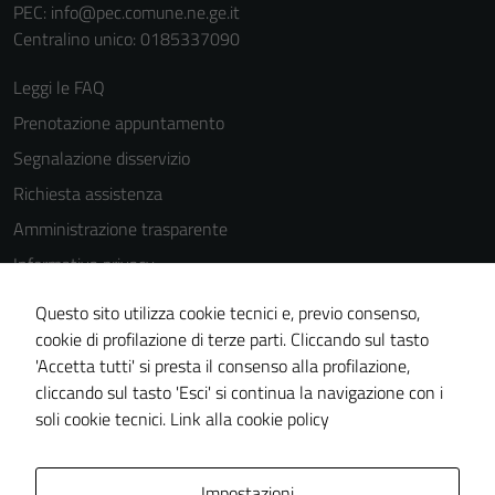
PEC:
info@pec.comune.ne.ge.it
Centralino unico: 0185337090
Leggi le FAQ
Prenotazione appuntamento
Segnalazione disservizio
Richiesta assistenza
Amministrazione trasparente
Informativa privacy
Cookie Policy
Questo sito utilizza cookie tecnici e, previo consenso,
Note legali
cookie di profilazione di terze parti. Cliccando sul tasto
'Accetta tutti' si presta il consenso alla profilazione,
Dichiarazione di accessibilità
cliccando sul tasto 'Esci' si continua la navigazione con i
Piano di miglioramento del sito
soli cookie tecnici.
Link alla cookie policy
Area Privata
Impostazioni