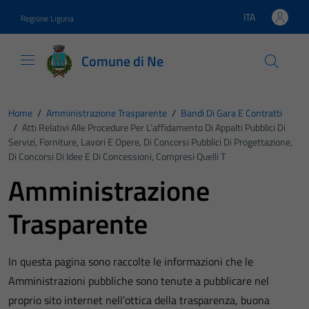
Vai ai contenuti
Vai al footer
ITA
Regione Liguria
Lingua attiva:
Comune di Ne
Home
/
Amministrazione Trasparente
/
Bandi Di Gara E Contratti
/
Atti Relativi Alle Procedure Per L’affidamento Di Appalti Pubblici Di
Servizi, Forniture, Lavori E Opere, Di Concorsi Pubblici Di Progettazione,
Di Concorsi Di Idee E Di Concessioni, Compresi Quelli T
Amministrazione
Trasparente
In questa pagina sono raccolte le informazioni che le
Amministrazioni pubbliche sono tenute a pubblicare nel
proprio sito internet nell’ottica della trasparenza, buona