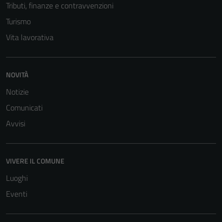
Tributi, finanze e contravvenzioni
Turismo
Vita lavorativa
NOVITÀ
Tecnici
Notizie
Questi cookie
Comunicati
sono necessari
Avvisi
per il
funzionamento
del sito e non
possono
VIVERE IL COMUNE
essere
Luoghi
disabilitati.
Eventi
Questi cookie
non raccolgono
informazioni