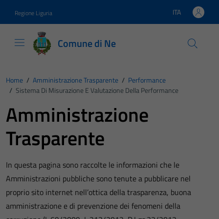
Vai ai contenuti
Vai al footer
ITA
Regione Liguria
Lingua attiva:
Comune di Ne
Home
/
Amministrazione Trasparente
/
Performance
/
Sistema Di Misurazione E Valutazione Della Performance
Amministrazione
Trasparente
In questa pagina sono raccolte le informazioni che le
Amministrazioni pubbliche sono tenute a pubblicare nel
proprio sito internet nell’ottica della trasparenza, buona
amministrazione e di prevenzione dei fenomeni della