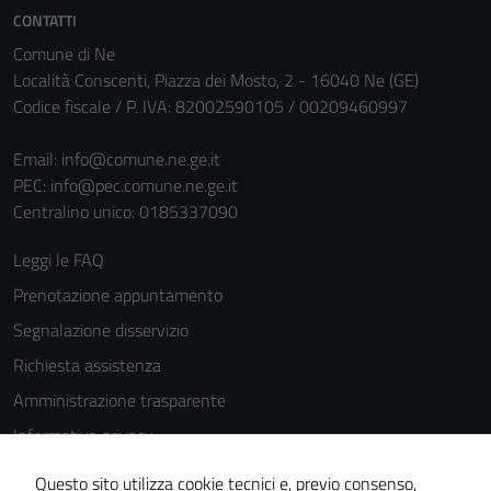
personali.
CONTATTI
Comune di Ne
Località Conscenti, Piazza dei Mosto, 2 - 16040 Ne (GE)
Codice fiscale / P. IVA: 82002590105 / 00209460997
Email:
info@comune.ne.ge.it
PEC:
info@pec.comune.ne.ge.it
Centralino unico: 0185337090
Leggi le FAQ
Prenotazione appuntamento
Segnalazione disservizio
Richiesta assistenza
Amministrazione trasparente
Informativa privacy
Cookie Policy
Questo sito utilizza cookie tecnici e, previo consenso,