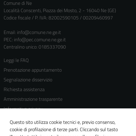
Comune di Ne
Località Conscenti, Piazza dei Mosto, 2 - 16040 Ne (GE)
Codice fiscale / P. IVA: 82002590105 / 00209460997
Email:
info@comune.ne.ge.it
PEC:
info@pec.comune.ne.ge.it
Centralino unico: 0185337090
Leggi le FAQ
Prenotazione appuntamento
Segnalazione disservizio
Richiesta assistenza
Amministrazione trasparente
Informativa privacy
Cookie Policy
Questo sito utilizza cookie tecnici e, previo consenso,
Note legali
cookie di profilazione di terze parti. Cliccando sul tasto