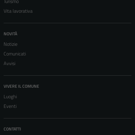
Turismo
Vita lavorativa
NOVITÀ
Notizie
Tecnici
Comunicati
Questi cookie
sono necessari
Avvisi
per il
funzionamento
del sito e non
VIVERE IL COMUNE
possono
Luoghi
essere
disabilitati.
Eventi
Questi cookie
non raccolgono
informazioni
CONTATTI
personali.