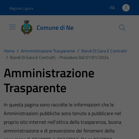
Vai ai contenuti
Vai al footer
ITA
Regione Liguria
Lingua attiva:
Comune di Ne
Home
/
Amministrazione Trasparente
/
Bandi Di Gara E Contratti
/
Bandi Di Gara E Contratti - Procedure Dal 01/01/2024
Amministrazione
Trasparente
In questa pagina sono raccolte le informazioni che le
Amministrazioni pubbliche sono tenute a pubblicare nel
proprio sito internet nell’ottica della trasparenza, buona
amministrazione e di prevenzione dei fenomeni della