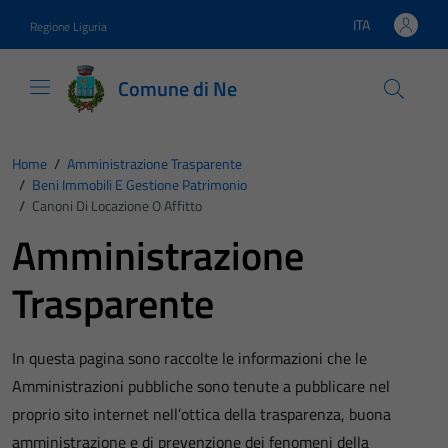
Vai ai contenuti
Vai al footer
ITA
Regione Liguria
Lingua attiva:
Comune di Ne
Home
/
Amministrazione Trasparente
/
Beni Immobili E Gestione Patrimonio
/
Canoni Di Locazione O Affitto
Amministrazione
Trasparente
In questa pagina sono raccolte le informazioni che le
Amministrazioni pubbliche sono tenute a pubblicare nel
proprio sito internet nell’ottica della trasparenza, buona
amministrazione e di prevenzione dei fenomeni della