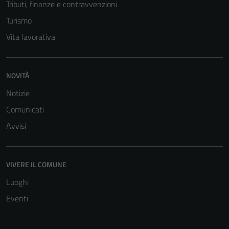
Tributi, finanze e contravvenzioni
Turismo
Vita lavorativa
NOVITÀ
Tecnici
Notizie
Questi cookie
Comunicati
sono necessari
Avvisi
per il
funzionamento
del sito e non
possono
VIVERE IL COMUNE
essere
Luoghi
disabilitati.
Eventi
Questi cookie
non raccolgono
informazioni