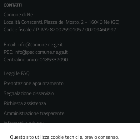
CONTATTI
personali.
Comune di Ne
Località Conscenti, Piazza dei Mosto, 2 - 16040 Ne (GE)
Codice fiscale / P. IVA: 82002590105 / 00209460997
Email:
info@comune.ne.ge.it
PEC:
info@pec.comune.ne.ge.it
Centralino unico: 0185337090
Leggi le FAQ
Prenotazione appuntamento
Segnalazione disservizio
Richiesta assistenza
Amministrazione trasparente
Informativa privacy
Cookie Policy
Questo sito utilizza cookie tecnici e, previo consenso,