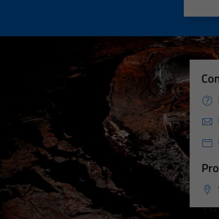
Valut
Va
Con
Pro