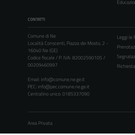
Educazio
CONTATTI
Comune di Ne
Leggi le
Località Conscenti, Piazza dei Mosto, 2 -
Prenota
16040 Ne (GE)
Segnalazi
Codice fiscale / P. IVA: 82002590105 /
00209460997
Richiest
Email:
info@comune.ne.ge.it
PEC:
info@pec.comune.ne.ge.it
Centralino unico: 0185337090
Area Privata