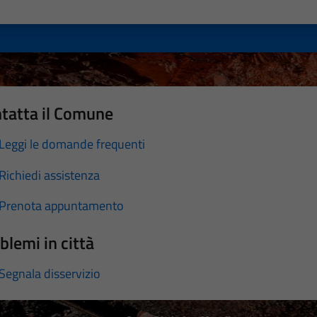
a 1 stelle su 5
luta 2 stelle su 5
Valuta 3 stelle su 5
Valuta 4 stelle su 5
Valuta 5 stelle su 5
tatta il Comune
Leggi le domande frequenti
Richiedi assistenza
Prenota appuntamento
blemi in città
Segnala disservizio