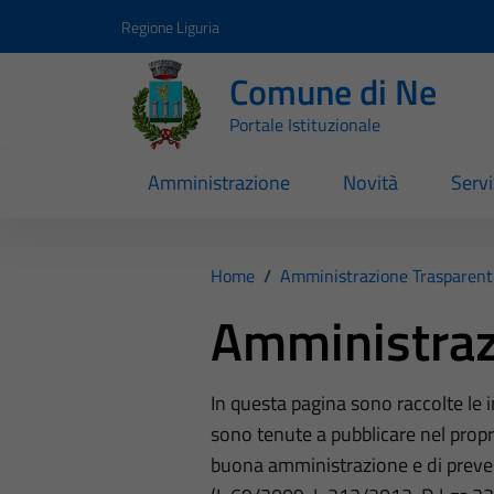
Vai ai contenuti
Vai al footer
Regione Liguria
Comune di Ne
Portale Istituzionale
Amministrazione
Novità
Servi
Home
/
Amministrazione Trasparent
Amministraz
In questa pagina sono raccolte le
sono tenute a pubblicare nel propri
buona amministrazione e di preve