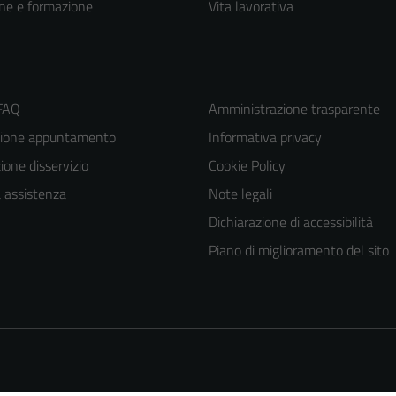
ne e formazione
Vita lavorativa
 FAQ
Amministrazione trasparente
zione appuntamento
Informativa privacy
one disservizio
Cookie Policy
a assistenza
Note legali
Tecnici
Dichiarazione di accessibilità
Questi cookie
Piano di miglioramento del sito
sono necessari
per il
funzionamento
del sito e non
possono
essere