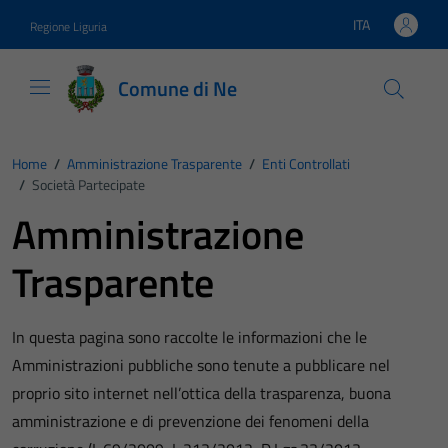
Vai ai contenuti
Vai al footer
ITA
Regione Liguria
Lingua attiva:
Comune di Ne
Home
/
Amministrazione Trasparente
/
Enti Controllati
/
Società Partecipate
Amministrazione
Trasparente
In questa pagina sono raccolte le informazioni che le
Amministrazioni pubbliche sono tenute a pubblicare nel
proprio sito internet nell’ottica della trasparenza, buona
amministrazione e di prevenzione dei fenomeni della