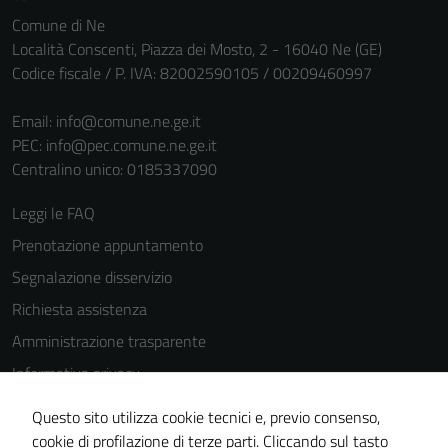
personali.
Comune di Ne
Località Conscenti, Piazza dei Mosto, 2 - 16040 Ne (GE)
Codice fiscale / P. IVA: 82002590105 / 00209460997
Email:
info@comune.ne.ge.it
PEC:
info@pec.comune.ne.ge.it
Centralino unico: 0185337090
Leggi le FAQ
Prenotazione appuntamento
Segnalazione disservizio
Richiesta assistenza
Amministrazione trasparente
Informativa privacy
Cookie Policy
Questo sito utilizza cookie tecnici e, previo consenso,
Note legali
cookie di profilazione di terze parti. Cliccando sul tasto