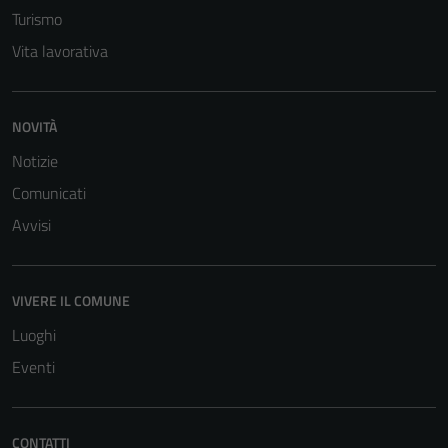
Turismo
Vita lavorativa
NOVITÀ
Notizie
Tecnici
Questi cookie
Comunicati
sono necessari
Avvisi
per il
funzionamento
del sito e non
VIVERE IL COMUNE
possono
essere
Luoghi
disabilitati.
Eventi
Questi cookie
non raccolgono
informazioni
CONTATTI