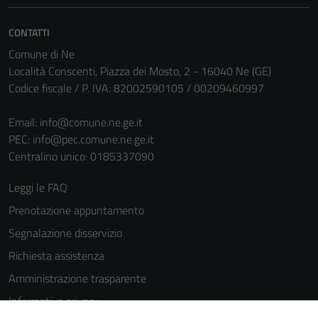
CONTATTI
Comune di Ne
Località Conscenti, Piazza dei Mosto, 2 - 16040 Ne (GE)
Codice fiscale / P. IVA: 82002590105 / 00209460997
Email:
info@comune.ne.ge.it
PEC:
info@pec.comune.ne.ge.it
Centralino unico: 0185337090
Leggi le FAQ
Prenotazione appuntamento
Segnalazione disservizio
Richiesta assistenza
Amministrazione trasparente
Informativa privacy