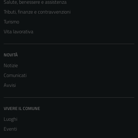
Salute, benessere e assistenza
sono necessari
Tributi, finanze e contravvenzioni
per il
funzionamento
Turismo
del sito e non
Vita lavorativa
possono
essere
disabilitati.
NOVITÀ
Questi cookie
non raccolgono
Notizie
informazioni
Comunicati
personali.
Avvisi
VIVERE IL COMUNE
Luoghi
Eventi