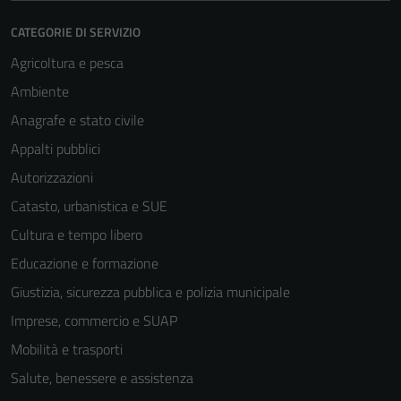
CATEGORIE DI SERVIZIO
Agricoltura e pesca
Ambiente
Anagrafe e stato civile
Appalti pubblici
Tecnici
Autorizzazioni
Questi cookie
sono necessari
Catasto, urbanistica e SUE
per il
Cultura e tempo libero
funzionamento
Educazione e formazione
del sito e non
possono
Giustizia, sicurezza pubblica e polizia municipale
essere
Imprese, commercio e SUAP
disabilitati.
Mobilità e trasporti
Questi cookie
non raccolgono
Salute, benessere e assistenza
informazioni