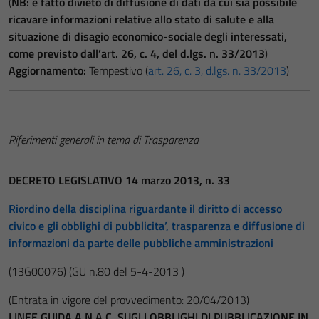
(
NB: è fatto divieto di diffusione di dati da cui sia possibile
ricavare informazioni relative allo stato di salute e alla
situazione di disagio economico-sociale degli interessati,
come previsto dall’art. 26, c. 4, del d.lgs. n. 33/2013
)
Aggiornamento:
Tempestivo (
art. 26, c. 3, d.lgs. n. 33/2013
)
Riferimenti generali in tema di Trasparenza
DECRETO LEGISLATIVO 14 marzo 2013, n. 33
Riordino della disciplina riguardante il diritto di accesso
civico e gli obblighi di pubblicita’, trasparenza e diffusione di
informazioni da parte delle pubbliche amministrazioni
(13G00076)
(GU n.80 del 5-4-2013 )
(Entrata in vigore del provvedimento: 20/04/2013)
LINEE GUIDA A.N.A.C. SUGLI OBBLIGHI DI PUBBLICAZIONE IN