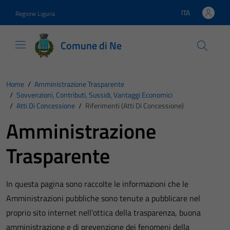
Vai ai contenuti
Vai al footer
ITA
Regione Liguria
Lingua attiva:
Comune di Ne
Home
/
Amministrazione Trasparente
/
Sovvenzioni, Contributi, Sussidi, Vantaggi Economici
/
Atti Di Concessione
/
Riferimenti (Atti Di Concessione)
Amministrazione
Trasparente
In questa pagina sono raccolte le informazioni che le
Amministrazioni pubbliche sono tenute a pubblicare nel
proprio sito internet nell’ottica della trasparenza, buona
amministrazione e di prevenzione dei fenomeni della