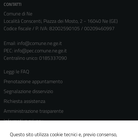
CONTATTI
Comune di Ne
Località Conscenti, Piazza dei Mosto, 2 - 16040 Ne (GE)
Codice fiscale / P. IVA: 82002590105 / 00209460997
Email:
info@comune.ne.ge.it
PEC:
info@pec.comune.ne.ge.it
Centralino unico: 0185337090
Leggi le FAQ
Prenotazione appuntamento
Segnalazione disservizio
Richiesta assistenza
Amministrazione trasparente
Informativa privacy
Cookie Policy
Questo sito utilizza cookie tecnici e, previo consenso,