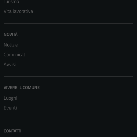
Turismo
per il
funzionamento
Vita lavorativa
del sito e non
possono
essere
NOVITÀ
disabilitati.
Notizie
Questi cookie
non raccolgono
Comunicati
informazioni
Avvisi
personali.
VIVERE IL COMUNE
Luoghi
Eventi
CONTATTI