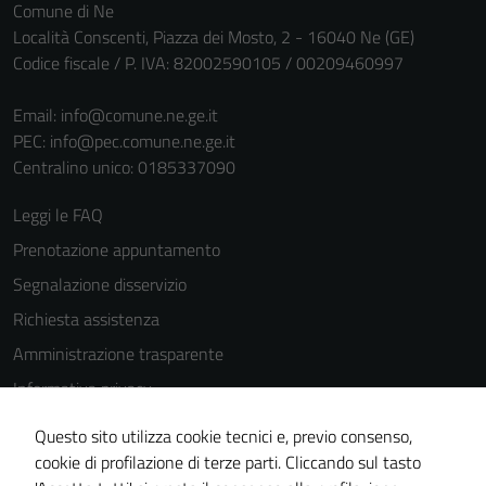
Comune di Ne
Località Conscenti, Piazza dei Mosto, 2 - 16040 Ne (GE)
Codice fiscale / P. IVA: 82002590105 / 00209460997
Email:
info@comune.ne.ge.it
PEC:
info@pec.comune.ne.ge.it
Centralino unico: 0185337090
Leggi le FAQ
Prenotazione appuntamento
Segnalazione disservizio
Richiesta assistenza
Amministrazione trasparente
Informativa privacy
Cookie Policy
Questo sito utilizza cookie tecnici e, previo consenso,
Note legali
cookie di profilazione di terze parti. Cliccando sul tasto