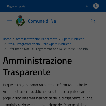
Vai ai contenuti
Vai al footer
ITA
Regione Liguria
Lingua attiva:
Comune di Ne
Home
/
Amministrazione Trasparente
/
Opere Pubbliche
/
Atti Di Programmazione Delle Opere Pubbliche
/
Riferimenti (Atti Di Programmazione Delle Opere Pubbliche)
Amministrazione
Trasparente
In questa pagina sono raccolte le informazioni che le
Amministrazioni pubbliche sono tenute a pubblicare nel
proprio sito internet nell’ottica della trasparenza, buona
amministrazione e di prevenzione dei fenomeni della