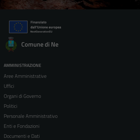
Comune di Ne
Tecnici
AMMINISTRAZIONE
Questi cookie
sono necessari
Aree Amministrative
per il
Uffici
funzionamento
Organi di Governo
del sito e non
possono
Politici
essere
Personale Amministrativo
disabilitati.
Enti e Fondazioni
Questi cookie
non raccolgono
Documenti e Dati