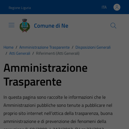
Vai ai contenuti
Vai al footer
ITA
Regione Liguria
Lingua attiva:
Comune di Ne
Home
/
Amministrazione Trasparente
/
Disposizioni Generali
/
Atti Generali
/
Riferimenti (Atti Generali)
Amministrazione
Trasparente
In questa pagina sono raccolte le informazioni che le
Amministrazioni pubbliche sono tenute a pubblicare nel
proprio sito internet nell’ottica della trasparenza, buona
amministrazione e di prevenzione dei fenomeni della