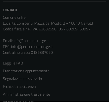
CONTATTI
Comune di Ne
Località Conscenti, Piazza dei Mosto, 2 - 16040 Ne (GE)
Codice fiscale / P. IVA: 82002590105 / 00209460997
Email:
info@comune.ne.ge.it
PEC:
info@pec.comune.ne.ge.it
Centralino unico: 0185337090
Leggi le FAQ
Prenotazione appuntamento
Segnalazione disservizio
Richiesta assistenza
Amministrazione trasparente
Informativa privacy