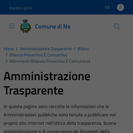
Vai ai contenuti
Vai al footer
ITA
Regione Liguria
Lingua attiva:
Comune di Ne
Home
/
Amministrazione Trasparente
/
Bilanci
/
Bilancio Preventivo E Consuntivo
/
Riferimenti (Bilancio Preventivo E Consuntivo)
Amministrazione
Trasparente
In questa pagina sono raccolte le informazioni che le
Amministrazioni pubbliche sono tenute a pubblicare nel
proprio sito internet nell’ottica della trasparenza, buona
amministrazione e di prevenzione dei fenomeni della