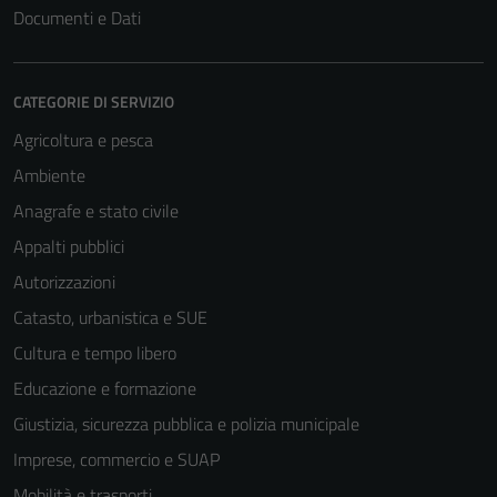
Documenti e Dati
CATEGORIE DI SERVIZIO
Agricoltura e pesca
Ambiente
Anagrafe e stato civile
Tecnici
Appalti pubblici
Questi cookie
sono necessari
Autorizzazioni
per il
Catasto, urbanistica e SUE
funzionamento
Cultura e tempo libero
del sito e non
possono
Educazione e formazione
essere
Giustizia, sicurezza pubblica e polizia municipale
disabilitati.
Imprese, commercio e SUAP
Questi cookie
non raccolgono
Mobilità e trasporti