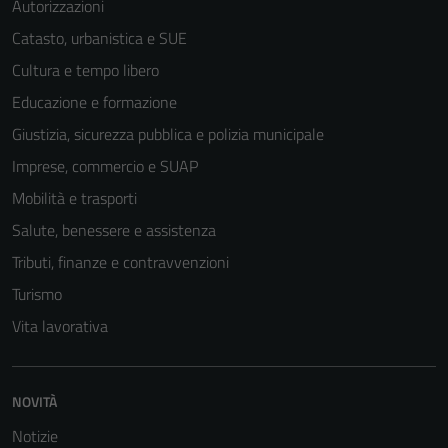
Autorizzazioni
Catasto, urbanistica e SUE
Cultura e tempo libero
Tecnici
Educazione e formazione
Questi cookie
sono necessari
Giustizia, sicurezza pubblica e polizia municipale
per il
Imprese, commercio e SUAP
funzionamento
Mobilità e trasporti
del sito e non
possono
Salute, benessere e assistenza
essere
Tributi, finanze e contravvenzioni
disabilitati.
Turismo
Questi cookie
non raccolgono
Vita lavorativa
informazioni
personali.
NOVITÀ
Notizie