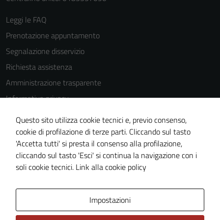
Leggi le FAQ
Prenotazione appuntamento
Segnalazione disservizio
Richiesta assistenza
Amministrazione trasparente
Informativa privacy
Cookie Policy
Questo sito utilizza cookie tecnici e, previo consenso,
Note legali
cookie di profilazione di terze parti. Cliccando sul tasto
'Accetta tutti' si presta il consenso alla profilazione,
Dichiarazione di accessibilità
cliccando sul tasto 'Esci' si continua la navigazione con i
Piano di miglioramento del sito
soli cookie tecnici.
Link alla cookie policy
Area Privata
Impostazioni