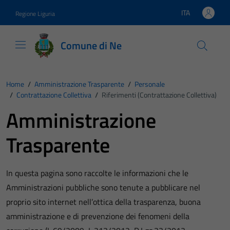
Vai ai contenuti
Vai al footer
ITA
Regione Liguria
Lingua attiva:
Comune di Ne
Home
/
Amministrazione Trasparente
/
Personale
/
Contrattazione Collettiva
/
Riferimenti (Contrattazione Collettiva)
Amministrazione
Trasparente
In questa pagina sono raccolte le informazioni che le
Amministrazioni pubbliche sono tenute a pubblicare nel
proprio sito internet nell’ottica della trasparenza, buona
amministrazione e di prevenzione dei fenomeni della