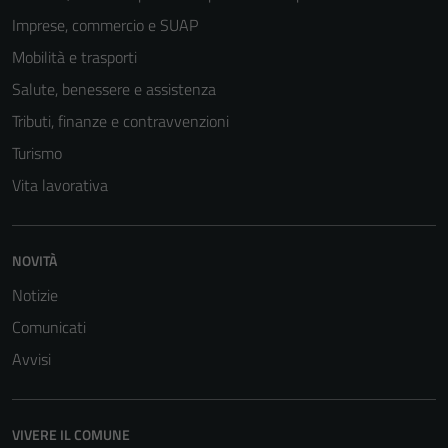
Tecnici
Imprese, commercio e SUAP
Questi cookie
Mobilità e trasporti
sono necessari
per il
Salute, benessere e assistenza
funzionamento
Tributi, finanze e contravvenzioni
del sito e non
Turismo
possono
essere
Vita lavorativa
disabilitati.
Questi cookie
non raccolgono
NOVITÀ
informazioni
Notizie
personali.
Comunicati
Avvisi
VIVERE IL COMUNE