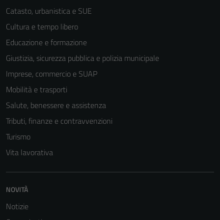
essere
Catasto, urbanistica e SUE
disabilitati.
Cultura e tempo libero
Questi cookie
Educazione e formazione
non raccolgono
informazioni
Giustizia, sicurezza pubblica e polizia municipale
personali.
Imprese, commercio e SUAP
Mobilità e trasporti
Salute, benessere e assistenza
Tributi, finanze e contravvenzioni
Turismo
Vita lavorativa
NOVITÀ
Notizie