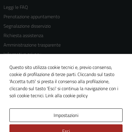
Leggi le FAQ
Prenotazione appuntamento
Segnalazione disservizio
Richiesta assistenza
Amministrazione trasparente
Informativa privacy
Cookie Policy
Questo sito utilizza cookie tecnici e, previo consenso,
Note legali
cookie di profilazione di terze parti. Cliccando sul tasto
'Accetta tutti' si presta il consenso alla profilazione,
Dichiarazione di accessibilità
cliccando sul tasto 'Esci' si continua la navigazione con i
Piano di miglioramento del sito
soli cookie tecnici.
Link alla cookie policy
Area Privata
Impostazioni
Esci