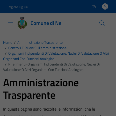
Vai ai contenuti
Vai al footer
ITA
Regione Liguria
Lingua attiva:
Comune di Ne
Home
/
Amministrazione Trasparente
/
Controlli E Rilievi Sull'amministrazione
/
Organismi Indipendenti Di Valutazione, Nuclei Di Valutazione O Altri
Organismi Con Funzioni Analoghe
/
Riferimenti (Organismi Indipendenti Di Valutazione, Nuclei Di
Valutazione O Altri Organismi Con Funzioni Analoghe)
Amministrazione
Trasparente
In questa pagina sono raccolte le informazioni che le